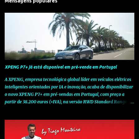
Mensagens populares
XPENG P7+ já está disponível em pré-venda em Portugal
A XPENG, empresa tecnológica global líder em veículos elétricos
inteligentes orientados por IA e inovação, acaba de disponibilizar
o novo XPENG P7+ em pré-vendas em Portugal, com preço a
partir de 38.200 euros (+IVA), na versão RWD Standard Range.
Assinalando o próximo marco da jornada da Marca chinesa que
rompe com o tradicional na Europa, o novo XPENG P7+ chega
num momento decisivo, em que a indústria automóvel evolui da
mobilidade baseada na potência para a mobilidade baseada na
inteligência. Concebido como um fastback preparado para o