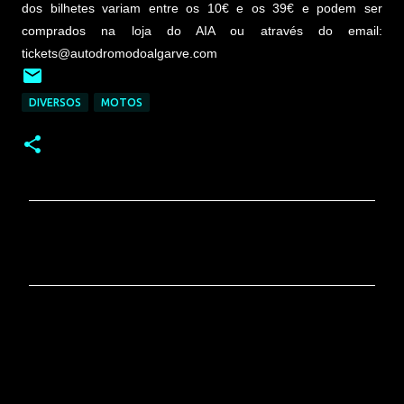
dos bilhetes variam entre os 10€ e os 39€ e podem ser
comprados na loja do AIA ou através do email:
tickets@autodromodoalgarve.com
DIVERSOS
MOTOS
C
o
m
e
n
t
á