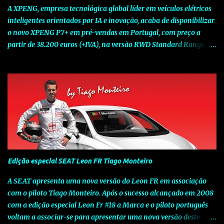
A XPENG, empresa tecnológica global líder em veículos elétricos
inteligentes orientados por IA e inovação, acaba de disponibilizar
o novo XPENG P7+ em pré-vendas em Portugal, com preço a
partir de 38.200 euros (+IVA), na versão RWD Standard Range.
Assinalando o próximo marco da jornada da Marca chinesa que
rompe com o tradicional na Europa, o novo XPENG P7+ chega
num momento decisivo, em que a indústria automóvel evolui da
mobilidade baseada na potência para a mobilidade baseada na
inteligência. Concebido como um fastback preparado para o
futuro e otimizado por Inteligência Artificial (IA), o novo XPENG
P7+ combina uma arquitetura inteligente avançada, um espaço
de referência no segmento e grande versatilidade para viagens,
respondendo às exigências do quotidiano europeu e refletindo o
Edição especial SEAT Leon FR Tiago Monteiro
compromisso de longo prazo da XPENG com a mobilidade
elétrica centrada no utilizador. O novo XPENG P7+ destaca-se
A SEAT apresenta uma nova versão do Leon FR em associação
pela exclusividade do chip TURING AI, que oferece até 750 TOPS
com o piloto Tiago Monteiro. Após o sucesso alcançado em 2008
de capacidade de computaç...
com a edição especial Leon Fr #18 a Marca e o piloto português
voltam a associar-se para apresentar uma nova versão deste