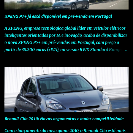
XPENG P7+ já está disponível em pré-venda em Portugal
A XPENG, empresa tecnológica global líder em veículos elétricos
inteligentes orientados por IA e inovação, acaba de disponibilizar
o novo XPENG P7+ em pré-vendas em Portugal, com preço a
partir de 38.200 euros (+IVA), na versão RWD Standard Range.
Assinalando o próximo marco da jornada da Marca chinesa que
rompe com o tradicional na Europa, o novo XPENG P7+ chega
num momento decisivo, em que a indústria automóvel evolui da
mobilidade baseada na potência para a mobilidade baseada na
inteligência. Concebido como um fastback preparado para o
futuro e otimizado por Inteligência Artificial (IA), o novo XPENG
P7+ combina uma arquitetura inteligente avançada, um espaço
de referência no segmento e grande versatilidade para viagens,
respondendo às exigências do quotidiano europeu e refletindo o
Renault Clio 2010: Novos argumentos e maior competitividade
compromisso de longo prazo da XPENG com a mobilidade
elétrica centrada no utilizador. O novo XPENG P7+ destaca-se
Com o lançamento da nova gama 2010, o Renault Clio está mais