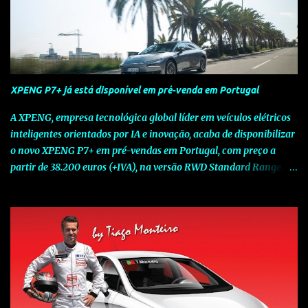
XPENG P7+ já está disponível em pré-venda em Portugal
A XPENG, empresa tecnológica global líder em veículos elétricos
inteligentes orientados por IA e inovação, acaba de disponibilizar
o novo XPENG P7+ em pré-vendas em Portugal, com preço a
partir de 38.200 euros (+IVA), na versão RWD Standard Range.
Assinalando o próximo marco da jornada da Marca chinesa que
rompe com o tradicional na Europa, o novo XPENG P7+ chega
num momento decisivo, em que a indústria automóvel evolui da
mobilidade baseada na potência para a mobilidade baseada na
inteligência. Concebido como um fastback preparado para o
futuro e otimizado por Inteligência Artificial (IA), o novo XPENG
P7+ combina uma arquitetura inteligente avançada, um espaço
de referência no segmento e grande versatilidade para viagens,