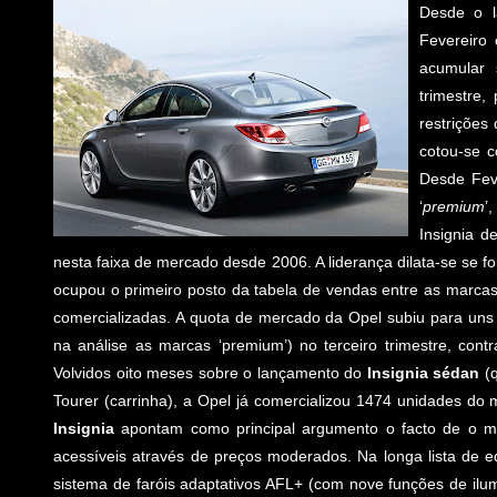
Desde o l
Fevereiro 
acumular 
trimestre
restrições
cotou-se 
Desde Fev
‘
premium
’
Insignia d
nesta faixa de mercado desde 2006. A liderança dilata-se se 
ocupou o primeiro posto da tabela de vendas entre as marcas
comercializadas. A quota de mercado da Opel subiu para uns 
na análise as marcas ‘premium’) no terceiro trimestre, co
Volvidos oito meses sobre o lançamento do
Insignia sédan
(q
Tourer (carrinha), a Opel já comercializou 1474 unidades do
Insignia
apontam como principal argumento o facto de o mo
acessíveis através de preços moderados. Na longa lista de 
sistema de faróis adaptativos AFL+ (com nove funções de ilu