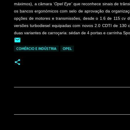
máximos), a câmara ‘
Opel Eye’
que reconhece sinais de trâns
os bancos ergonómicos com selo de aprovação da organiz
opções de motores e transmissões, desde o 1.6 de 115 cv 
versões turbodiesel equipadas com novos 2.0 CDTI de 130 c
duas variantes de carroçaria: sédan de 4 portas e carrinha Spo
COMÉRCIO E INDÚSTRIA
OPEL
C
o
m
e
n