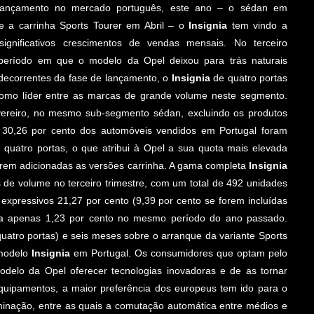
ançamento no mercado português, este ano – o sédan em
e a carrinha Sports Tourer em Abril – o
Insignia
tem vindo a
significativos crescimentos de vendas mensais. No terceiro
, período em que o modelo da Opel deixou para trás naturais
 decorrentes da fase de lançamento, o
Insignia
de quatro portas
como líder entre as marcas de grande volume neste segmento.
ereiro, no mesmo sub-segmento sédan, excluindo os produtos
, 30,26 por cento dos automóveis vendidos em Portugal foram
e quatro portas, o que atribui à Opel a sua quota mais elevada
forem adicionadas as versões carrinha. A gama completa
Insignia
 de volume no terceiro trimestre, com um total de 492 unidades
expressivos 21,27 por cento (9,39 por cento se forem incluídas
ntra apenas 1,23 por cento no mesmo período do ano passado.
uatro portas) e seis meses sobre o arranque da variante Sports
 modelo
Insignia
em Portugal. Os consumidores que optam pelo
delo da Opel oferecer tecnologias inovadoras e de as tornar
equipamentos, a maior preferência dos europeus tem ido para o
minação, entre as quais a comutação automática entre médios e