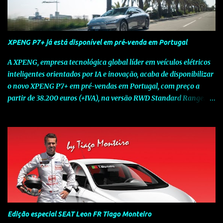
XPENG P7+ já está disponível em pré-venda em Portugal
A XPENG, empresa tecnológica global líder em veículos elétricos
inteligentes orientados por IA e inovação, acaba de disponibilizar
o novo XPENG P7+ em pré-vendas em Portugal, com preço a
partir de 38.200 euros (+IVA), na versão RWD Standard Range.
Assinalando o próximo marco da jornada da Marca chinesa que
rompe com o tradicional na Europa, o novo XPENG P7+ chega
num momento decisivo, em que a indústria automóvel evolui da
mobilidade baseada na potência para a mobilidade baseada na
inteligência. Concebido como um fastback preparado para o
futuro e otimizado por Inteligência Artificial (IA), o novo XPENG
P7+ combina uma arquitetura inteligente avançada, um espaço
de referência no segmento e grande versatilidade para viagens,
respondendo às exigências do quotidiano europeu e refletindo o
Edição especial SEAT Leon FR Tiago Monteiro
compromisso de longo prazo da XPENG com a mobilidade