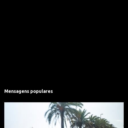
á
r
i
o
Mensagens populares