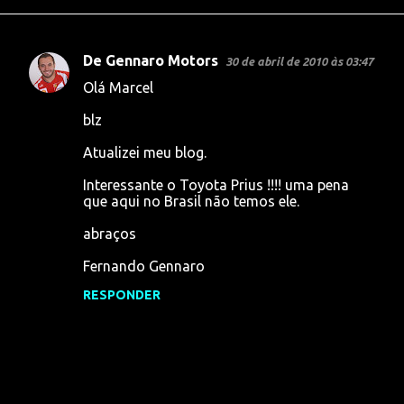
De Gennaro Motors
30 de abril de 2010 às 03:47
C
Olá Marcel
o
blz
m
e
Atualizei meu blog.
n
Interessante o Toyota Prius !!!! uma pena
t
que aqui no Brasil não temos ele.
á
abraços
r
Fernando Gennaro
i
RESPONDER
o
s