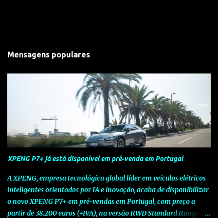
Mensagens populares
XPENG P7+ já está disponível em pré-venda em Portugal
A XPENG, empresa tecnológica global líder em veículos elétricos
inteligentes orientados por IA e inovação, acaba de disponibilizar
o novo XPENG P7+ em pré-vendas em Portugal, com preço a
partir de 38.200 euros (+IVA), na versão RWD Standard Range.