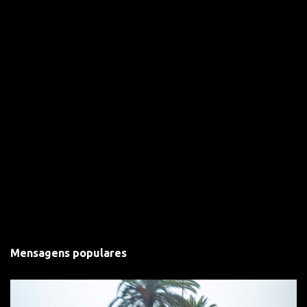
s
Mensagens populares