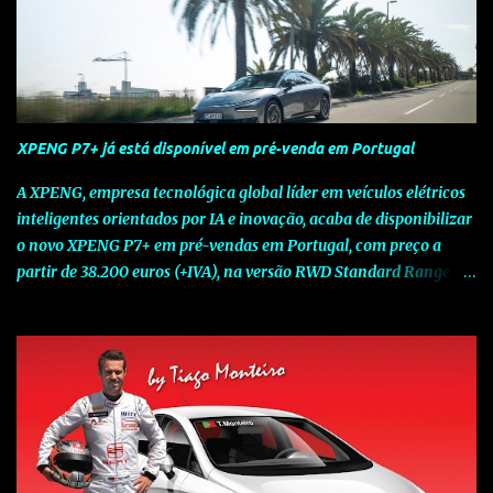
XPENG P7+ já está disponível em pré-venda em Portugal
A XPENG, empresa tecnológica global líder em veículos elétricos
inteligentes orientados por IA e inovação, acaba de disponibilizar
o novo XPENG P7+ em pré-vendas em Portugal, com preço a
partir de 38.200 euros (+IVA), na versão RWD Standard Range.
Assinalando o próximo marco da jornada da Marca chinesa que
rompe com o tradicional na Europa, o novo XPENG P7+ chega
num momento decisivo, em que a indústria automóvel evolui da
mobilidade baseada na potência para a mobilidade baseada na
inteligência. Concebido como um fastback preparado para o
futuro e otimizado por Inteligência Artificial (IA), o novo XPENG
P7+ combina uma arquitetura inteligente avançada, um espaço
de referência no segmento e grande versatilidade para viagens,