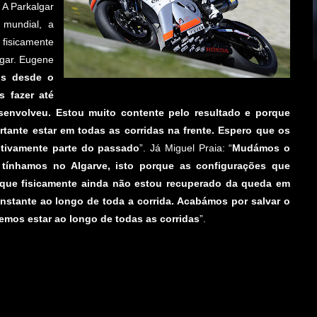
 A Parkalgar
 mundial, a
 fisicamente
ugar. Eugene
os desde o
 fazer até
senvolveu. Estou muito contente pelo resultado e porque
rtante estar em todas as corridas na frente. Espero que os
nitivamente parte do passado
”. Já Miguel Praia: “
Mudámos o
ínhamos no Algarve, isto porque as configurações que
rque fisicamente ainda não estou recuperado da queda em
onstante ao longo de toda a corrida. Acabámos por salvar o
emos estar ao longo de todas as corridas
”.