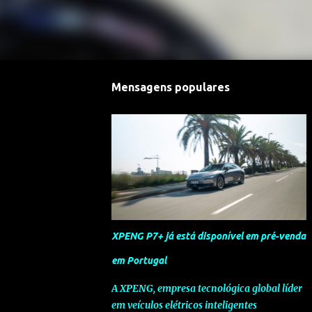
Mensagens populares
XPENG P7+ já está disponível em pré-venda
em Portugal
A XPENG, empresa tecnológica global líder
em veículos elétricos inteligentes