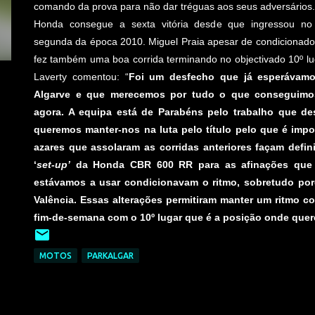
comando da prova para não dar tréguas aos seus adversários.
Honda consegue a sexta vitória desde que ingressou no
segunda da época 2010. Miguel Praia apesar de condicionado
fez também uma boa corrida terminando no objectivado 10º l
Laverty comentou: “
Foi um desfecho que já esperávam
Algarve e que merecemos por tudo o que conseguimos
agora. A equipa está de Parabéns pelo trabalho que de
queremos manter-nos na luta pelo título pelo que é impo
azares que assolaram as corridas anteriores façam defi
‘
set-up’
da Honda CBR 600 RR para as afinações que t
estávamos a usar condicionavam o ritmo, sobretudo po
Valência. Essas alterações permitiram manter um ritmo c
fim-de-semana com o 10º lugar que é a posição onde quer
MOTOS
PARKALGAR