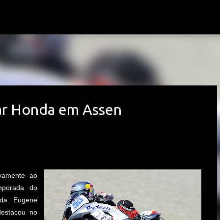
Avançar para o conteúdo principal
gar Honda em Assen
ovamente ao
emporada do
da. Eugene
destacou no