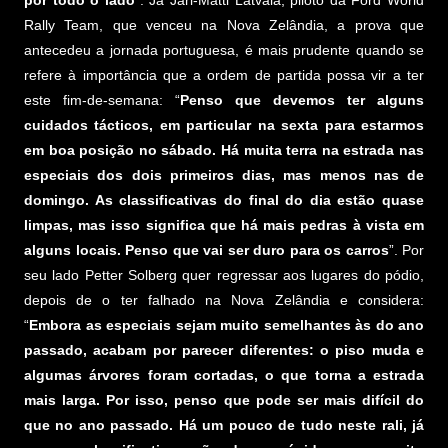
por todo o lado
”. Já Jari-Matti Latvala, piloto da Ford World
Rally Team, que venceu na Nova Zelândia, a prova que
antecedeu a jornada portuguesa, é mais prudente quando se
refere à importância que a ordem de partida possa vir a ter
este fim-de-semana: “
Penso que devemos ter alguns
cuidados tácticos, em particular na sexta para estarmos
em boa posição no sábado. Há muita terra na estrada nas
especiais dos dois primeiros dias, mas menos nas de
domingo. As classificativas do final do dia estão quase
limpas, mas isso significa que há mais pedras à vista em
alguns locais. Penso que vai ser duro para os carros
”. Por
seu lado Petter Solberg quer regressar aos lugares do pódio,
depois de o ter falhado na Nova Zelândia e considera:
“
Embora as especiais sejam muito semelhantes às do ano
passado, acabam por parecer diferentes: o piso muda e
algumas árvores foram cortadas, o que torna a estrada
mais larga. Por isso, penso que pode ser mais difícil do
que no ano passado. Há um pouco de tudo neste rali, já