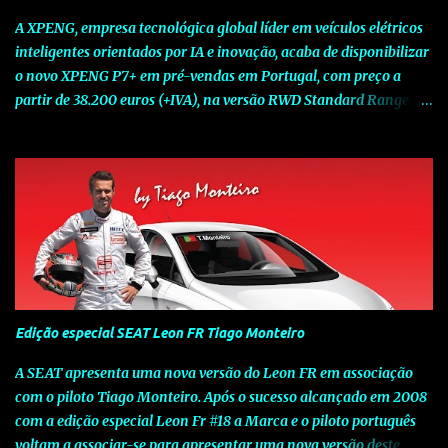
A XPENG, empresa tecnológica global líder em veículos elétricos
inteligentes orientados por IA e inovação, acaba de disponibilizar
o novo XPENG P7+ em pré-vendas em Portugal, com preço a
partir de 38.200 euros (+IVA), na versão RWD Standard Range.
Assinalando o próximo marco da jornada da Marca chinesa que
rompe com o tradicional na Europa, o novo XPENG P7+ chega
num momento decisivo, em que a indústria automóvel evolui da
mobilidade baseada na potência para a mobilidade baseada na
inteligência. Concebido como um fastback preparado para o
futuro e otimizado por Inteligência Artificial (IA), o novo XPENG
P7+ combina uma arquitetura inteligente avançada, um espaço
de referência no segmento e grande versatilidade para viagens,
respondendo às exigências do quotidiano europeu e refletindo o
Edição especial SEAT Leon FR Tiago Monteiro
compromisso de longo prazo da XPENG com a mobilidade
elétrica centrada no utilizador. O novo XPENG P7+ destaca-se
A SEAT apresenta uma nova versão do Leon FR em associação
pela exclusividade do chip TURING AI, que oferece até 750 TOPS
com o piloto Tiago Monteiro. Após o sucesso alcançado em 2008
de capacidade de computaç...
com a edição especial Leon Fr #18 a Marca e o piloto português
voltam a associar-se para apresentar uma nova versão deste