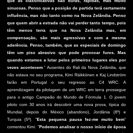
que as classificativas são duras, rápidas, mas muito
sinuosas. Penso que a posição de partida terá certamente
influência, mas não tanto como na Nova Zelândia. Penso
que quem abrir a estrada não vai perder tanto tempo, pois
têm menos terra que na Nova Zelândia mas, em
compensação, são mais agressivas e com a mesma
aderência. Penso, também, que as especiais de domingo
têm um piso abrasivo que pode provocar furos. Mas
quando estamos a lutar pelos primeiros lugares eles por
vezes acontecem
.” Ausentes do Rali da Nova Zelândia, que
não estava no seu programa, Kimi Räikkönen e Kaj Lindström
farão em Portugal o seu regresso ao C4 WRC. A
aprendizagem da pilotagem de um WRC em terra prossegue
para o antigo Campeão do Mundo de Fórmula 1. O jovem
piloto com 30 anos irá descobrir uma nova prova, típica do
Mundial, depois do México (abandono), Jordânia (8º) e
Turquia (5º). "
Esta pequena pausa fez-me muito bem
"
comentou Kimi. "
Podemos analisar o nosso início de época