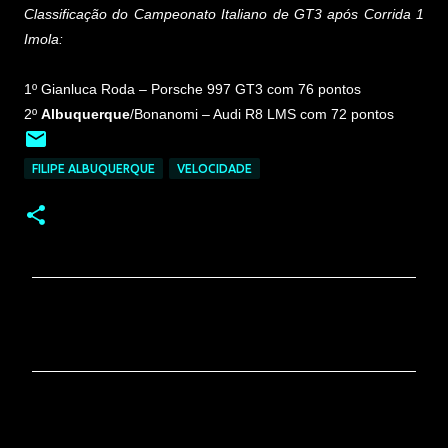
Classificação do Campeonato Italiano de GT3 após Corrida 1
Imola:
1º Gianluca Roda – Porsche 997 GT3 com 76 pontos
2º
Albuquerque
/Bonanomi – Audi R8 LMS com 72 pontos
FILIPE ALBUQUERQUE
VELOCIDADE
C
o
m
e
n