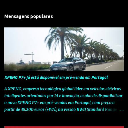
Mensagens populares
XPENG P7+ já está disponível em pré-venda em Portugal
A XPENG, empresa tecnológica global líder em veículos elétricos
inteligentes orientados por IA e inovação, acaba de disponibilizar
o novo XPENG P7+ em pré-vendas em Portugal, com preço a
partir de 38.200 euros (+IVA), na versão RWD Standard Range.
Assinalando o próximo marco da jornada da Marca chinesa que
rompe com o tradicional na Europa, o novo XPENG P7+ chega