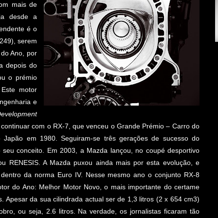
com mais de
eja desde a
endente é o
(249), serem
 do Ano, por
a depois do
ou o prémio
Este motor
engenharia e
 Development
ia continuar com o RX-7, que venceu o Grande Prémio – Carro do
 Japão em 1980. Seguiram-se três gerações de sucesso do
o seu conceito. Em 2003, a Mazda lançou, no coupé desportivo
ou RENESIS. A Mazda puxou ainda mais por esta evolução, e
 dentro da norma Euro IV. Nesse mesmo ano o conjunto RX-8
otor do Ano: Melhor Motor Novo, o mais importante do certame
. Apesar da sua cilindrada actual ser de 1,3 litros (2 x 654 cm3)
bro, ou seja, 2.6 litros. Na verdade, os jornalistas ficaram tão