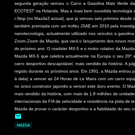
segunda geração venceu o Carro a Gasolina Mais Verde d
ECOTEST na Holanda. Mas a mais bem sucedida tecnologia a
i-Stop (no Mazda3 actual), que já venceu seis prémios desde 
também premiada com um troféu JSAE em 2010 pela investigaç
nanotecnologia, actualmente utilizado nos veículos a gasolin
Zoom-Zoom da Mazda, que verá o lançamento dos novos motore
do próximo ano. O roadster MX-5 e o motor rotativo da Mazda
Mazda MX-5 que celebra actualmente na Europa o seu 20º a
carro desportivo descapotável, mais vendido da história. A ju
registo durante os próximos anos. Em 1991, a Mazda entrou par
à data) a vencer as 24 Horas de Le Mans com um carro equ
no único construtor japonês a vencer este duro evento. O Maz
mais vendido da história, com mais de 1,8 milhões de unidad
internacionais da FIA de velocidade e resistência na pista de
Mazda de provar o carácter desportivo e a fiabilidade do seu c
MAZDA