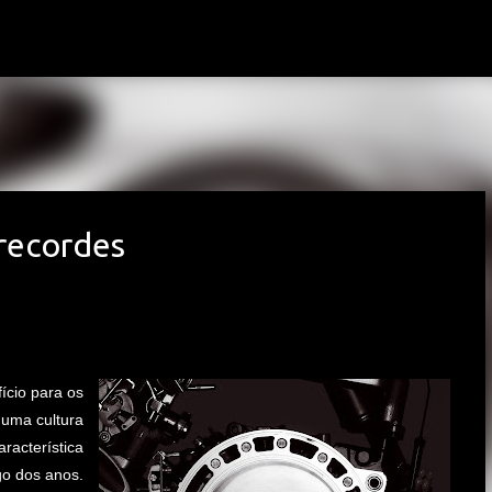
Avançar para o conteúdo principal
recordes
ício para os
 uma cultura
racterística
go dos anos.