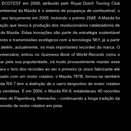
a ECOTEST em 2008, atribuído pelo
Royal Dutch Touring Club
mbiental da Mazda é o sistema de poupança de combustível, o
o seu lançamento em 2009, incluindo o prémio JSAE. A Mazda foi
ão que levou à produção dos revolucionários catalizadores de
a da Mazda. Estas inovações são parte da estratégia sustentável
s e transmissões ecológicos com a tecnologia SKY, já a partir
 detêm, actualmente, os mais importantes recordes da marca. O
niversário, entrou no
Guinness Book of World Records
como o
lgar pela sua popularidade, irá muito provavelmente manter esse
a o livro dos recordes ao ser o primeiro (e único fabricante até
ipado com um motor rotativo, o Mazda 787B, tornou-se também
da RX-7 tem a distinção de o carro desportivo de motor rotativo
es vendidas. E em 2004, o Mazda RX-8, estabeleceu 40 recordes
 testes de Papenburg, Alemanha – continuando a longa tradição da
onceito de motor rotativo em pista.