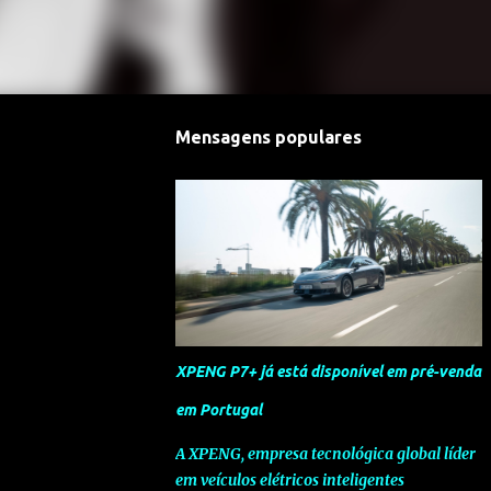
Mensagens populares
XPENG P7+ já está disponível em pré-venda
em Portugal
A XPENG, empresa tecnológica global líder
em veículos elétricos inteligentes