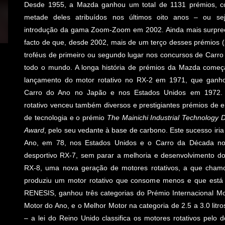
Desde 1955, a Mazda ganhou um total de 1131 prémios, 
metade deles atribuídos nos últimos oito anos – ou s
introdução da gama Zoom-Zoom em 2002. Ainda mais surpre
facto de que, desde 2002, mais de um terço desses prémios 
troféus de primeiro ou segundo lugar nos concursos de Carro
todo o mundo. A longa história de prémios da Mazda começ
lançamento do motor rotativo no RX-2 em 1971, que ganh
Carro do Ano no Japão e nos Estados Unidos em 1972. 
rotativo venceu também diversos e prestigiantes prémios de 
de tecnologia e o prémio
The Mainichi Industrial Technology
Award
, pelo seu vedante à base de carbono. Este sucesso ir
Ano, em 78, nos Estados Unidos e o Carro da Década no
desportivo RX-7, sem parar a melhoria e desenvolvimento d
RX-8, uma nova geração de motores rotativos, a que cham
produziu um motor rotativo que consome menos e que está
RENESIS, ganhou três categorias do Prémio Internacional M
Motor do Ano, e o Melhor Motor na categoria de 2.5 a 3.0 litros
– a lei do Reino Unido classifica os motores rotativos pelo do