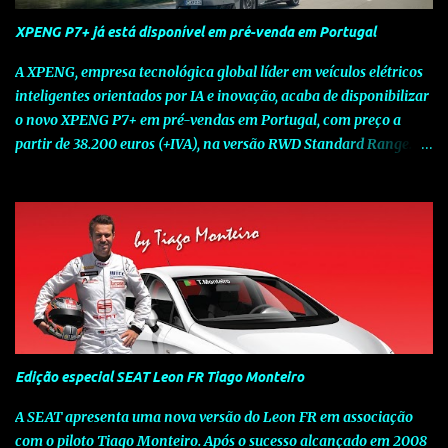
XPENG P7+ já está disponível em pré-venda em Portugal
A XPENG, empresa tecnológica global líder em veículos elétricos
inteligentes orientados por IA e inovação, acaba de disponibilizar
o novo XPENG P7+ em pré-vendas em Portugal, com preço a
partir de 38.200 euros (+IVA), na versão RWD Standard Range.
Assinalando o próximo marco da jornada da Marca chinesa que
rompe com o tradicional na Europa, o novo XPENG P7+ chega
num momento decisivo, em que a indústria automóvel evolui da
mobilidade baseada na potência para a mobilidade baseada na
inteligência. Concebido como um fastback preparado para o
futuro e otimizado por Inteligência Artificial (IA), o novo XPENG
P7+ combina uma arquitetura inteligente avançada, um espaço
de referência no segmento e grande versatilidade para viagens,
respondendo às exigências do quotidiano europeu e refletindo o
Edição especial SEAT Leon FR Tiago Monteiro
compromisso de longo prazo da XPENG com a mobilidade
elétrica centrada no utilizador. O novo XPENG P7+ destaca-se
A SEAT apresenta uma nova versão do Leon FR em associação
pela exclusividade do chip TURING AI, que oferece até 750 TOPS
com o piloto Tiago Monteiro. Após o sucesso alcançado em 2008