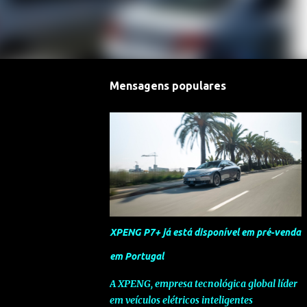
Mensagens populares
XPENG P7+ já está disponível em pré-venda
em Portugal
A XPENG, empresa tecnológica global líder
em veículos elétricos inteligentes