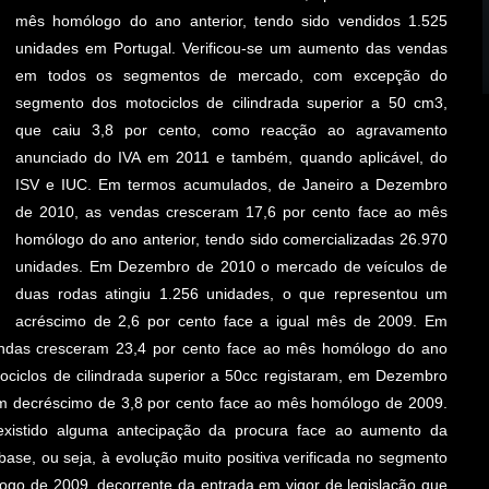
mês homólogo do ano anterior, tendo sido vendidos 1.525
unidades em Portugal. Verificou-se um aumento das vendas
em todos os segmentos de mercado, com excepção do
segmento dos motociclos de cilindrada superior a 50 cm3,
que caiu 3,8 por cento, como reacção ao agravamento
anunciado do IVA em 2011 e também, quando aplicável, do
ISV e IUC. Em termos acumulados, de Janeiro a Dezembro
de 2010, as vendas cresceram 17,6 por cento face ao mês
homólogo do ano anterior, tendo sido comercializadas 26.970
unidades. Em Dezembro de 2010 o mercado de veículos de
duas rodas atingiu 1.256 unidades, o que representou um
acréscimo de 2,6 por cento face a igual mês de 2009. Em
ndas cresceram 23,4 por cento face ao mês homólogo do ano
tociclos de cilindrada superior a 50cc registaram, em Dezembro
um decréscimo de 3,8 por cento face ao mês homólogo de 2009.
 existido alguma antecipação da procura face ao aumento da
base, ou seja, à evolução muito positiva verificada no segmento
logo de 2009, decorrente da entrada em vigor de legislação que