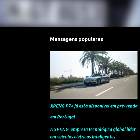
Mensagens populares
XPENG P7+ já está disponível em pré-venda
em Portugal
A XPENG, empresa tecnológica global líder
em veículos elétricos inteligentes