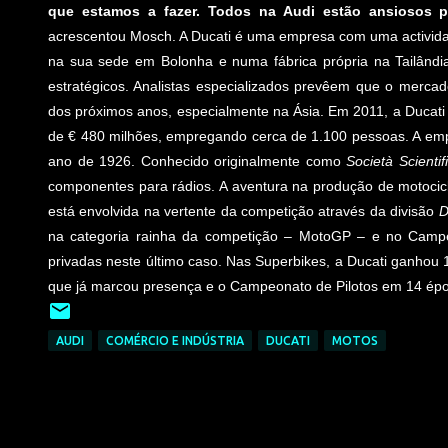
que estamos a fazer. Todos na Audi estão ansiosos 
acrescentou Mosch. A Ducati é uma empresa com uma actividade
na sua sede em Bolonha e numa fábrica própria na Tailân
estratégicos. Analistas especializados prevêem que o mercad
dos próximos anos, especialmente na Ásia. Em 2011, a Ducati
de € 480 milhões, empregando cerca de 1.100 pessoas. A empr
ano de 1926. Conhecido originalmente como
Società Scientif
componentes para rádios. A aventura na produção de motocic
está envolvida na vertente da competição através da divisão
D
na categoria rainha da competição – MotoGP – e no Campe
privadas neste último caso. Nas Superbikes, a Ducati ganho
que já marcou presença e o Campeonato de Pilotos em 14 ép
AUDI
COMÉRCIO E INDÚSTRIA
DUCATI
MOTOS