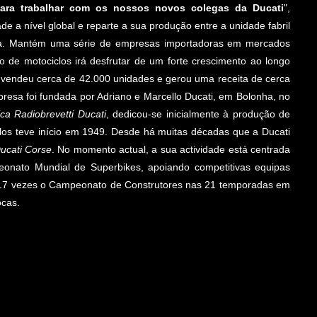
para trabalhar com os nossos novos colegas da Ducati
",
 a nível global e reparte a sua produção entre a unidade fabril
dia. Mantém uma série de empresas importadoras em mercados
o de motociclos irá desfrutar de um forte crescimento ao longo
 vendeu cerca de 42.000 unidades e gerou uma receita de cerca
esa foi fundada por Adriano e Marcello Ducati, em Bolonha, no
ica Radiobrevetti Ducati
, dedicou-se inicialmente à produção de
los teve início em 1949. Desde há muitas décadas que a Ducati
ucati Corse
. No momento actual, a sua actividade está centrada
onato Mundial de Superbikes, apoiando competitivas equipas
u 17 vezes o Campeonato de Construtores nas 21 temporadas em
ocas.