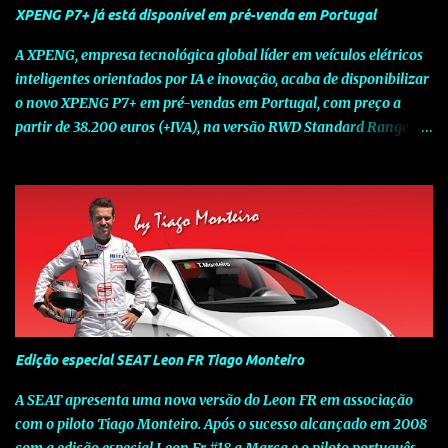
XPENG P7+ já está disponível em pré-venda em Portugal
A XPENG, empresa tecnológica global líder em veículos elétricos
inteligentes orientados por IA e inovação, acaba de disponibilizar
o novo XPENG P7+ em pré-vendas em Portugal, com preço a
partir de 38.200 euros (+IVA), na versão RWD Standard Range.
Assinalando o próximo marco da jornada da Marca chinesa que
rompe com o tradicional na Europa, o novo XPENG P7+ chega
num momento decisivo, em que a indústria automóvel evolui da
mobilidade baseada na potência para a mobilidade baseada na
inteligência. Concebido como um fastback preparado para o
futuro e otimizado por Inteligência Artificial (IA), o novo XPENG
P7+ combina uma arquitetura inteligente avançada, um espaço
de referência no segmento e grande versatilidade para viagens,
respondendo às exigências do quotidiano europeu e refletindo o
Edição especial SEAT Leon FR Tiago Monteiro
compromisso de longo prazo da XPENG com a mobilidade
elétrica centrada no utilizador. O novo XPENG P7+ destaca-se
A SEAT apresenta uma nova versão do Leon FR em associação
pela exclusividade do chip TURING AI, que oferece até 750 TOPS
com o piloto Tiago Monteiro. Após o sucesso alcançado em 2008
de capacidade de computaç...