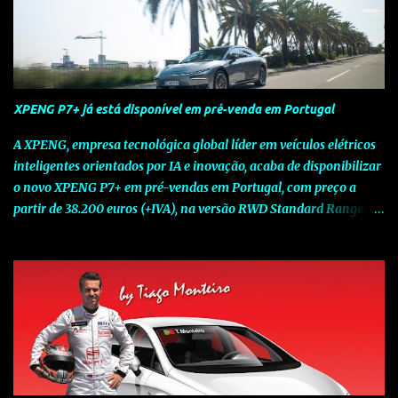
XPENG P7+ já está disponível em pré-venda em Portugal
A XPENG, empresa tecnológica global líder em veículos elétricos
inteligentes orientados por IA e inovação, acaba de disponibilizar
o novo XPENG P7+ em pré-vendas em Portugal, com preço a
partir de 38.200 euros (+IVA), na versão RWD Standard Range.
Assinalando o próximo marco da jornada da Marca chinesa que
rompe com o tradicional na Europa, o novo XPENG P7+ chega
num momento decisivo, em que a indústria automóvel evolui da
mobilidade baseada na potência para a mobilidade baseada na
inteligência. Concebido como um fastback preparado para o
futuro e otimizado por Inteligência Artificial (IA), o novo XPENG
P7+ combina uma arquitetura inteligente avançada, um espaço
de referência no segmento e grande versatilidade para viagens,