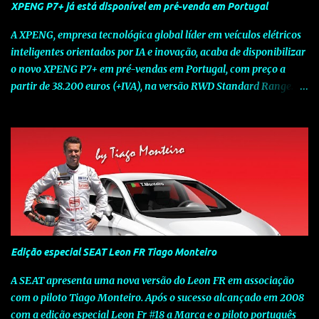
XPENG P7+ já está disponível em pré-venda em Portugal
A XPENG, empresa tecnológica global líder em veículos elétricos
inteligentes orientados por IA e inovação, acaba de disponibilizar
o novo XPENG P7+ em pré-vendas em Portugal, com preço a
partir de 38.200 euros (+IVA), na versão RWD Standard Range.
Assinalando o próximo marco da jornada da Marca chinesa que
rompe com o tradicional na Europa, o novo XPENG P7+ chega
num momento decisivo, em que a indústria automóvel evolui da
mobilidade baseada na potência para a mobilidade baseada na
inteligência. Concebido como um fastback preparado para o
futuro e otimizado por Inteligência Artificial (IA), o novo XPENG
P7+ combina uma arquitetura inteligente avançada, um espaço
de referência no segmento e grande versatilidade para viagens,
respondendo às exigências do quotidiano europeu e refletindo o
Edição especial SEAT Leon FR Tiago Monteiro
compromisso de longo prazo da XPENG com a mobilidade
elétrica centrada no utilizador. O novo XPENG P7+ destaca-se
A SEAT apresenta uma nova versão do Leon FR em associação
pela exclusividade do chip TURING AI, que oferece até 750 TOPS
com o piloto Tiago Monteiro. Após o sucesso alcançado em 2008
de capacidade de computaç...
com a edição especial Leon Fr #18 a Marca e o piloto português