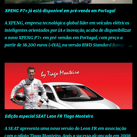
XPENG P7+ já está disponível em pré-venda em Portugal
A XPENG, empresa tecnológica global líder em veículos elétricos
inteligentes orientados por IA e inovação, acaba de disponibilizar
o novo XPENG P7+ em pré-vendas em Portugal, com preço a
partir de 38.200 euros (+IVA), na versão RWD Standard Range.
Assinalando o próximo marco da jornada da Marca chinesa que
rompe com o tradicional na Europa, o novo XPENG P7+ chega
num momento decisivo, em que a indústria automóvel evolui da
mobilidade baseada na potência para a mobilidade baseada na
inteligência. Concebido como um fastback preparado para o
futuro e otimizado por Inteligência Artificial (IA), o novo XPENG
P7+ combina uma arquitetura inteligente avançada, um espaço
de referência no segmento e grande versatilidade para viagens,
respondendo às exigências do quotidiano europeu e refletindo o
Edição especial SEAT Leon FR Tiago Monteiro
compromisso de longo prazo da XPENG com a mobilidade
elétrica centrada no utilizador. O novo XPENG P7+ destaca-se
A SEAT apresenta uma nova versão do Leon FR em associação
pela exclusividade do chip TURING AI, que oferece até 750 TOPS
com o piloto Tiago Monteiro. Após o sucesso alcançado em 2008