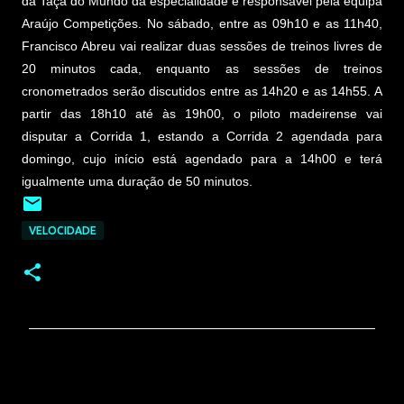
da Taça do Mundo da especialidade e responsável pela equipa
Araújo Competições. No sábado, entre as 09h10 e as 11h40,
Francisco Abreu vai realizar duas sessões de treinos livres de
20 minutos cada, enquanto as sessões de treinos
cronometrados serão discutidos entre as 14h20 e as 14h55. A
partir das 18h10 até às 19h00, o piloto madeirense vai
disputar a Corrida 1, estando a Corrida 2 agendada para
domingo, cujo início está agendado para a 14h00 e terá
igualmente uma duração de 50 minutos.
VELOCIDADE
C
o