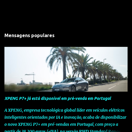
Mensagens populares
XPENG P7+ já está disponível em pré-venda em Portugal
A XPENG, empresa tecnológica global líder em veículos elétricos
inteligentes orientados por IA e inovação, acaba de disponibilizar
o novo XPENG P7+ em pré-vendas em Portugal, com preço a
partir de 38.200 euros (+IVA), na versão RWD Standard Range.