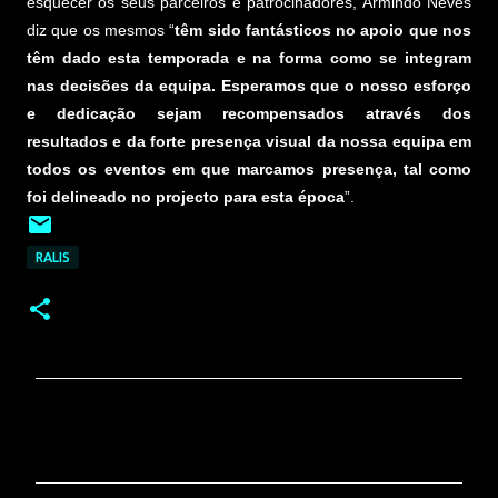
esquecer os seus parceiros e patrocinadores, Armindo Neves
diz que os mesmos “
têm sido fantásticos no apoio que nos
têm dado esta temporada e na forma como se integram
nas decisões da equipa. Esperamos que o nosso esforço
e dedicação sejam recompensados através dos
resultados e da forte presença visual da nossa equipa em
todos os eventos em que marcamos presença, tal como
foi delineado no projecto para esta época
”.
RALIS
C
o
m