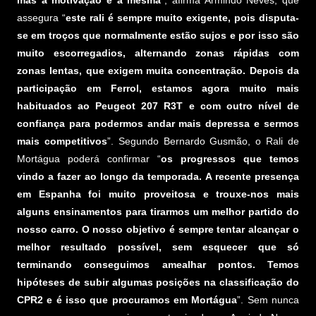
mas a motivação é a mesma
”, afirma Armindo Neves, que
assegura “
este rali é sempre muito exigente, pois disputa-
se em troços que normalmente estão sujos e por isso são
muito escorregadios, alternando zonas rápidas com
zonas lentas, que exigem muita concentração. Depois da
participação em Ferrol, estamos agora muito mais
habituados ao Peugeot 207 R3T e com outro nível de
confiança para podermos andar mais depressa e sermos
mais competitivos
”. Segundo Bernardo Gusmão, o Rali de
Mortágua poderá confirmar “
os progressos que temos
vindo a fazer ao longo da temporada. A recente presença
em Espanha foi muito proveitosa e trouxe-nos mais
alguns ensinamentos para tirarmos um melhor partido do
nosso carro. O nosso objetivo é sempre tentar alcançar o
melhor resultado possível, sem esquecer que só
terminando conseguimos amealhar pontos. Temos
hipóteses de subir algumas posições na classificação do
CPR2 e é isso que procuramos em Mortágua
”. Sem nunca