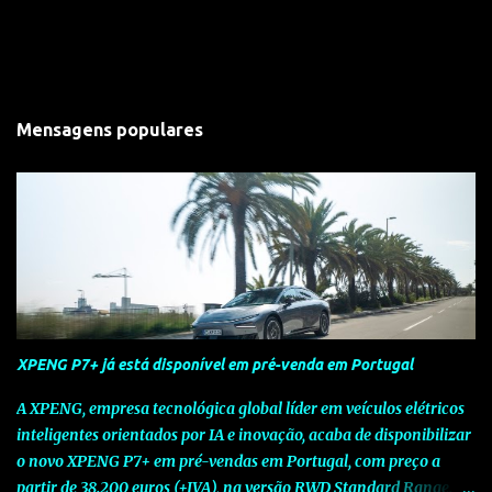
Mensagens populares
XPENG P7+ já está disponível em pré-venda em Portugal
A XPENG, empresa tecnológica global líder em veículos elétricos
inteligentes orientados por IA e inovação, acaba de disponibilizar
o novo XPENG P7+ em pré-vendas em Portugal, com preço a
partir de 38.200 euros (+IVA), na versão RWD Standard Range.