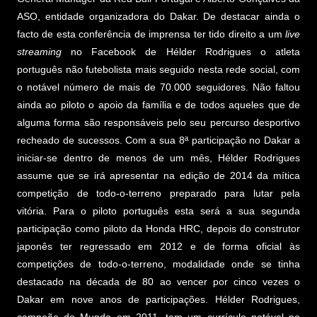
ASO, entidade organizadora do Dakar. De destacar ainda o
facto de esta conferência de imprensa ter tido direito a um
live
streaming
no Facebook de Hélder Rodrigues o atleta
português não futebolista mais seguido nesta rede social, com
o notável número de mais de 70.000 seguidores. Não faltou
ainda ao piloto o apoio da família e de todos aqueles que de
alguma forma são responsáveis pelo seu percurso desportivo
recheado de sucessos. Com a sua 8ª participação no Dakar a
iniciar-se dentro de menos de um mês, Hélder Rodrigues
assume que se irá apresentar na edição de 2014 da mítica
competição de todo-o-terreno preparado para lutar pela
vitória. Para o piloto português esta será a sua segunda
participação como piloto da Honda HRC, depois do construtor
japonês ter regressado em 2012 e de forma oficial às
competições de todo-o-terreno, modalidade onde se tinha
destacado na década de 80 ao vencer por cinco vezes o
Dakar em nove anos de participações. Hélder Rodrigues,
campeão do Mundo em 2011, tem um currículo notável no