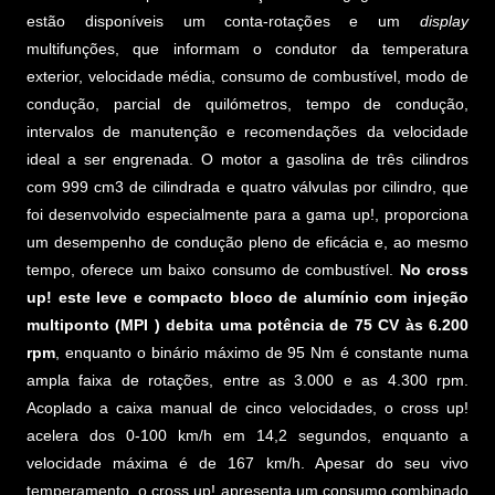
estão disponíveis um conta-rotações e um
display
multifunções, que informam o condutor da temperatura
exterior, velocidade média, consumo de combustível, modo de
condução, parcial de quilómetros, tempo de condução,
intervalos de manutenção e recomendações da velocidade
ideal a ser engrenada. O motor a gasolina de três cilindros
com 999 cm3 de cilindrada e quatro válvulas por cilindro, que
foi desenvolvido especialmente para a gama up!, proporciona
um desempenho de condução pleno de eficácia e, ao mesmo
tempo, oferece um baixo consumo de combustível.
No cross
up! este leve e compacto bloco de alumínio com injeção
multiponto (MPI ) debita uma potência de 75 CV às 6.200
rpm
, enquanto o binário máximo de 95 Nm é constante numa
ampla faixa de rotações, entre as 3.000 e as 4.300 rpm.
Acoplado a caixa manual de cinco velocidades, o cross up!
acelera dos 0-100 km/h em 14,2 segundos, enquanto a
velocidade máxima é de 167 km/h. Apesar do seu vivo
temperamento, o cross up! apresenta um consumo combinado