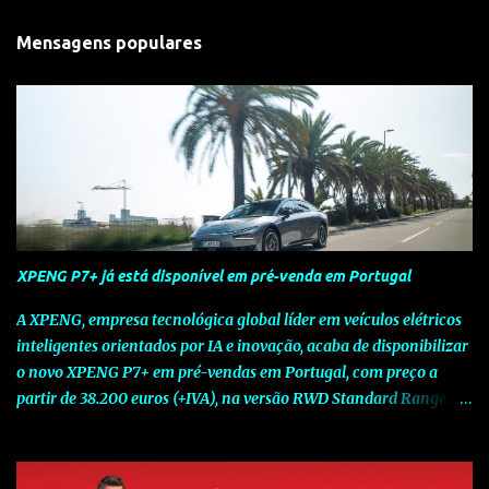
Mensagens populares
XPENG P7+ já está disponível em pré-venda em Portugal
A XPENG, empresa tecnológica global líder em veículos elétricos
inteligentes orientados por IA e inovação, acaba de disponibilizar
o novo XPENG P7+ em pré-vendas em Portugal, com preço a
partir de 38.200 euros (+IVA), na versão RWD Standard Range.
Assinalando o próximo marco da jornada da Marca chinesa que
rompe com o tradicional na Europa, o novo XPENG P7+ chega
num momento decisivo, em que a indústria automóvel evolui da