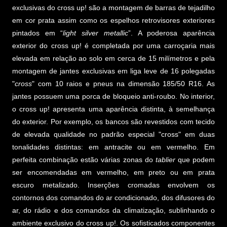
exclusivas do cross up! são a montagem de barras de tejadilho
em cor prata assim como os espelhos retrovisores exteriores
pintados em “
light silver metallic
”. A poderosa aparência
exterior do cross up! é completada por uma carroçaria mais
elevada em relação ao solo em cerca de 15 milímetros e pela
montagem de jantes exclusivas em liga leve de 16 polegadas
"
cross
" com 10 raios e pneus na dimensão 185/50 R16. As
jantes possuem uma porca de bloqueio anti-roubo. No interior,
o cross up! apresenta uma aparência distinta, à semelhança
do exterior. Por exemplo, os bancos são revestidos com tecido
de elevada qualidade no padrão especial "cross" em duas
tonalidades distintas: em antracite ou em vermelho. Em
perfeita combinação estão várias zonas do
tablier
que podem
ser encomendadas em vermelho, em preto ou em prata
escuro metalizado. Inserções cromadas envolvem os
contornos dos comandos do ar condicionado, dos difusores do
ar, do rádio e dos comandos da climatização, sublinhando o
ambiente exclusivo do cross up!. Os sofisticados componentes