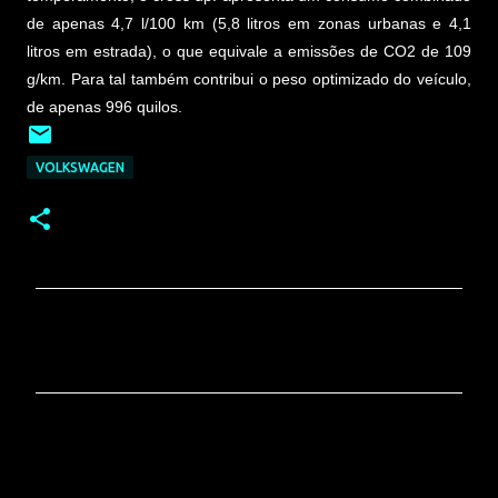
de apenas 4,7 l/100 km (5,8 litros em zonas urbanas e 4,1
litros em estrada), o que equivale a emissões de CO2 de 109
g/km. Para tal também contribui o peso optimizado do veículo,
de apenas 996 quilos.
VOLKSWAGEN
C
o
m
e
n
t