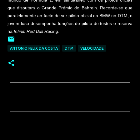
que disputam o Grande Prémio do Bahrein. Recorde-se que
paralelamente ao facto de ser piloto oficial da BMW no DTM, o
jovem luso desempenha funções de piloto de testes e reserva
na
Infiniti Red Bull Racing
.
ANTONIO FELIX DA COSTA
DTM
VELOCIDADE
C
o
m
e
n
t