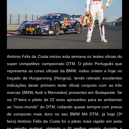
António Félix da Costa iniciou esta semana os testes oficias do
super competitivo campeonato DTM. O piloto Português que
representa as cores oficiais da BMW, rodou ontem e hoje no
traçado de Hungaroring (Húngria), tendo retirado excelentes
indicações deste primeiro teste oficial conjunto com as três
marcas (BMW, Audi e Mercedes) presentes em Budapeste. Se
na 2ª feira o piloto de 22 anos aproveitou para se ambientar
ao "
novo mundo
" do DTM, rodando quase sempre com pneus
de composto mais duro no seu BMW M4 DTM, já hoje (3ª
feira) António Félix da Costa foi o piloto mais rápido em pista
na sessão matinal, obtendo o 6º melhor registo durante a