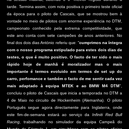
tarde. Termina assim, com nota positiva o primeiro teste oficial
da época para o piloto de Cascais, que se mostrou bem à
vontade no meio de pilotos com enorme experiência no DTM,
campeonato conhecido pela extrema competitividade, que
este ano conta com sete campeões de anos anteriores. No
final dos dois dias António referiu que: "
cumprimos na íntegra
com o nosso programa estipulado para estes dois dias de
testes, o que é muito positivo. O facto de ter sido o mais
rápido hoje de manhã é moralizador mas o mais
importante é termos evoluido em termos de set up do
carro, perfomance e também o facto de me sentir cada vez
mais adaptado à equipa MTEK e ao BMW M4 DTM
",
concluiu o piloto de Cascais que inicia a temporada no DTM a
4 de Maio no circuito de Hockenheim (Alemanha). O piloto
Português segue agora directamente para Inglaterra, onde
este fim-de-semana estará ao serviço da
Infiniti Red Bull
Racing
, trabalhando no simulador da equipa Campeã do
Mundo de Fórmula 1, em simultâneo com os pilotos oficias