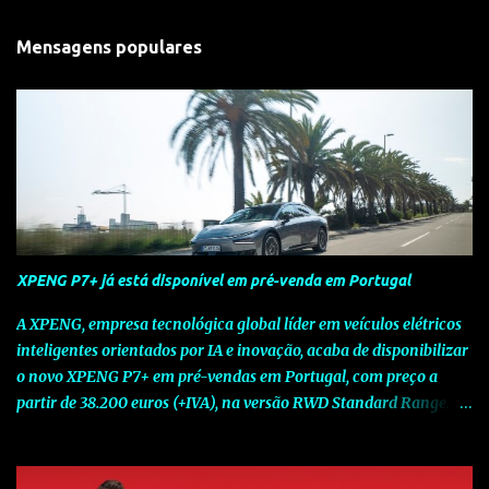
Mensagens populares
XPENG P7+ já está disponível em pré-venda em Portugal
A XPENG, empresa tecnológica global líder em veículos elétricos
inteligentes orientados por IA e inovação, acaba de disponibilizar
o novo XPENG P7+ em pré-vendas em Portugal, com preço a
partir de 38.200 euros (+IVA), na versão RWD Standard Range.
Assinalando o próximo marco da jornada da Marca chinesa que
rompe com o tradicional na Europa, o novo XPENG P7+ chega
num momento decisivo, em que a indústria automóvel evolui da