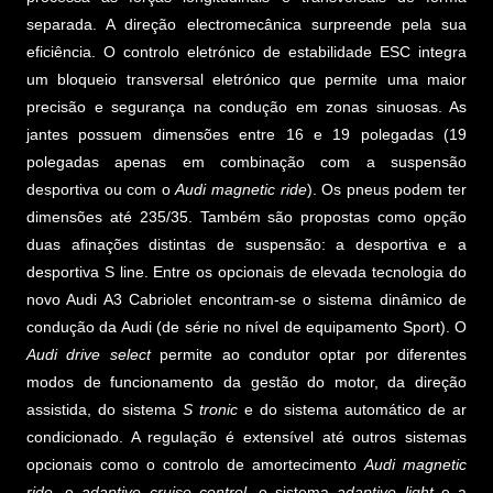
separada. A direção electromecânica surpreende pela sua
eficiência. O controlo eletrónico de estabilidade ESC integra
um bloqueio transversal eletrónico que permite uma maior
precisão e segurança na condução em zonas sinuosas. As
jantes possuem dimensões entre 16 e 19 polegadas (19
polegadas apenas em combinação com a suspensão
desportiva ou com o
Audi magnetic ride
). Os pneus podem ter
dimensões até 235/35. Também são propostas como opção
duas afinações distintas de suspensão: a desportiva e a
desportiva S line. Entre os opcionais de elevada tecnologia do
novo Audi A3 Cabriolet encontram-se o sistema dinâmico de
condução da Audi (de série no nível de equipamento Sport). O
Audi drive select
permite ao condutor optar por diferentes
modos de funcionamento da gestão do motor, da direção
assistida, do sistema
S tronic
e do sistema automático de ar
condicionado. A regulação é extensível até outros sistemas
opcionais como o controlo de amortecimento
Audi magnetic
ride
, o
adaptive cruise control
, o sistema
adaptive light
e a