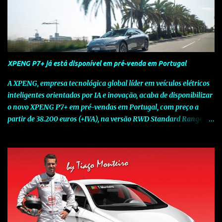
XPENG P7+ já está disponível em pré-venda em Portugal
A XPENG, empresa tecnológica global líder em veículos elétricos
inteligentes orientados por IA e inovação, acaba de disponibilizar
o novo XPENG P7+ em pré-vendas em Portugal, com preço a
partir de 38.200 euros (+IVA), na versão RWD Standard Range.
Assinalando o próximo marco da jornada da Marca chinesa que
rompe com o tradicional na Europa, o novo XPENG P7+ chega
num momento decisivo, em que a indústria automóvel evolui da
mobilidade baseada na potência para a mobilidade baseada na
inteligência. Concebido como um fastback preparado para o
futuro e otimizado por Inteligência Artificial (IA), o novo XPENG
P7+ combina uma arquitetura inteligente avançada, um espaço
de referência no segmento e grande versatilidade para viagens,