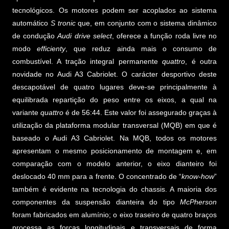
tecnológicos. Os motores podem ser acoplados ao sistema
automático
S tronic
que, em conjunto com o sistema dinâmico
de condução
Audi drive select
, oferece a função roda livre no
modo
efficienty
, que reduz ainda mais o consumo de
combustível. A tração integral permanente
quattro
, é outra
novidade no Audi A3 Cabriolet. O carácter desportivo deste
descapotável de quatro lugares deve-se principalmente à
equilibrada repartição do peso entre os eixos, a qual na
variante
quattro
é de 56:44. Este valor foi assegurado graças à
utilização da plataforma modular transversal (MQB) em que é
baseado o Audi A3 Cabriolet. Na MQB, todos os motores
apresentam o mesmo posicionamento de montagem e, em
comparação com o modelo anterior, o eixo dianteiro foi
deslocado 40 mm para a frente. O concentrado de “
know-how
”
também é evidente na tecnologia do chassis. A maioria dos
componentes da suspensão dianteira do tipo
McPherson
foram fabricados em alumínio; o eixo traseiro de quatro braços
processa as forças longitudinais e transversais de forma