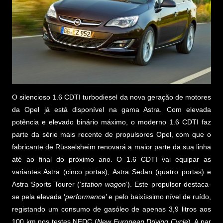
O silencioso 1.6 CDTI turbodiesel da nova geração de motores
da Opel já está disponível na gama Astra. Com elevada
potência e elevado binário máximo, o moderno 1.6 CDTI faz
parte da série mais recente de propulsores Opel, com que o
fabricante de Rüsselsheim renovará a maior parte da sua linha
até ao final do próximo ano. O 1.6 CDTI vai equipar as
variantes Astra (cinco portas), Astra Sedan (quatro portas) e
Astra Sports Tourer (‘
station wagon
’). Este propulsor destaca-
se pela elevada ‘
performance
’ e pelo baixíssimo nível de ruído,
registando um consumo de gasóleo de apenas 3,9 litros aos
100 km nos testes NEDC (
New European Driving Cycle
). A par