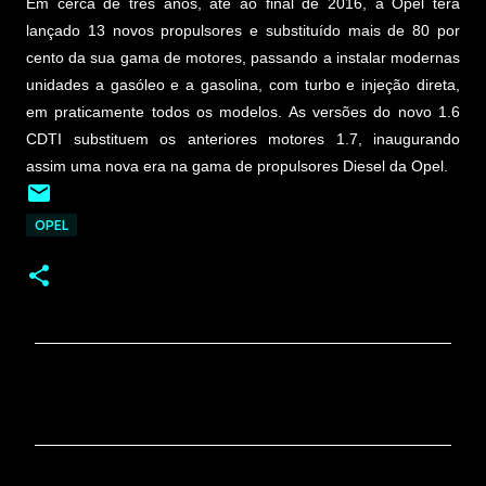
Em cerca de três anos, até ao final de 2016, a Opel terá
lançado 13 novos propulsores e substituído mais de 80 por
cento da sua gama de motores, passando a instalar modernas
unidades a gasóleo e a gasolina, com turbo e injeção direta,
em praticamente todos os modelos. As versões do novo 1.6
CDTI substituem os anteriores motores 1.7, inaugurando
assim uma nova era na gama de propulsores Diesel da Opel.
OPEL
C
o
m
e