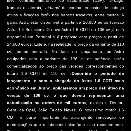
leve, controlo eletrónico de estabilidade (ESP), ‘
airbags
’
frontais e laterais, ‘
airbags
’ de cortina, encostos de cabeça
ativos e fixações
Isofix
nos bancos traseiros, entre muitos. A
gama Astra está disponível a partir de 20.850 euros (versão
Astra 1.4 Selection). O novo Astra 1.6 CDTI de 136 cv já está
disponível em Portugal e é proposto com preços a partir de
24.600 euros. Este é, na realidade, o preço da variante de 110
cv, menos onerada. Na fase de lançamento, os Astra
equipados com a variante de 136 cv de potência serão
comercializados ao preço das versões correspondentes do
futuro 1.6 CDTI de 110 cv. «
Decorrido o período de
lançamento, e com a chegada do Astra 1.6 CDTI mais
económico em Junho, aplicaremos um preço definitivo na
versão de 136 cv, o que deverá representar uma
actualização na ordem de mil euros
», explica o Diretor-
Geral da Opel, João Falcão Neves. O novíssimo motor 1.6
CDTI é parte importante da abrangente renovação de
motorizações que o fabricante alemão iniciou recentemente.