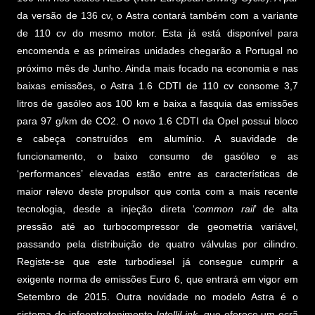
da versão de 136 cv, o Astra contará também com a variante
de 110 cv do mesmo motor. Esta já está disponível para
encomenda e as primeiras unidades chegarão a Portugal no
próximo mês de Junho. Ainda mais focado na economia e nas
baixas emissões, o Astra 1.6 CDTI de 110 cv consome 3,7
litros de gasóleo aos 100 km e baixa a fasquia das emissões
para 97 g/km de CO2. O novo 1.6 CDTI da Opel possui bloco
e cabeça construídos em alumínio. A suavidade de
funcionamento, o baixo consumo de gasóleo e as
‘performances’ elevadas estão entre as características de
maior relevo deste propulsor que conta com a mais recente
tecnologia, desde a injeção direta ‘
common rail
’ de alta
pressão até ao turbocompressor de geometria variável,
passando pela distribuição de quatro válvulas por cilindro.
Registe-se que este turbodiesel já consegue cumprir a
exigente norma de emissões Euro 6, que entrará em vigor em
Setembro de 2015. Outra novidade no modelo Astra é o
sistema de infoentretenimento
IntelliLink
, que oferece um ecrã