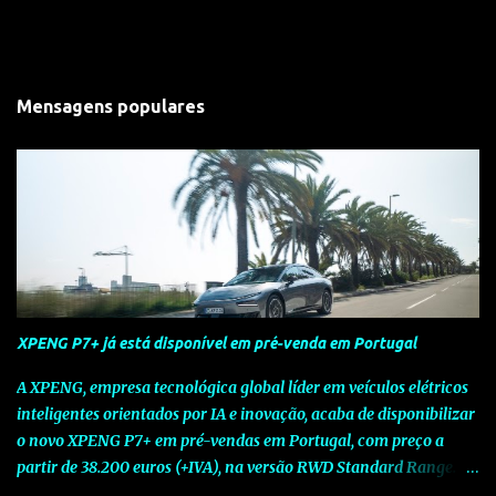
Mensagens populares
XPENG P7+ já está disponível em pré-venda em Portugal
A XPENG, empresa tecnológica global líder em veículos elétricos
inteligentes orientados por IA e inovação, acaba de disponibilizar
o novo XPENG P7+ em pré-vendas em Portugal, com preço a
partir de 38.200 euros (+IVA), na versão RWD Standard Range.
Assinalando o próximo marco da jornada da Marca chinesa que