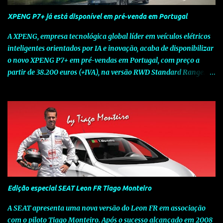
XPENG P7+ já está disponível em pré-venda em Portugal
A XPENG, empresa tecnológica global líder em veículos elétricos
inteligentes orientados por IA e inovação, acaba de disponibilizar
o novo XPENG P7+ em pré-vendas em Portugal, com preço a
partir de 38.200 euros (+IVA), na versão RWD Standard Range.
Assinalando o próximo marco da jornada da Marca chinesa que
rompe com o tradicional na Europa, o novo XPENG P7+ chega
num momento decisivo, em que a indústria automóvel evolui da
mobilidade baseada na potência para a mobilidade baseada na
inteligência. Concebido como um fastback preparado para o
futuro e otimizado por Inteligência Artificial (IA), o novo XPENG
P7+ combina uma arquitetura inteligente avançada, um espaço
de referência no segmento e grande versatilidade para viagens,
respondendo às exigências do quotidiano europeu e refletindo o
Edição especial SEAT Leon FR Tiago Monteiro
compromisso de longo prazo da XPENG com a mobilidade
elétrica centrada no utilizador. O novo XPENG P7+ destaca-se
A SEAT apresenta uma nova versão do Leon FR em associação
pela exclusividade do chip TURING AI, que oferece até 750 TOPS
com o piloto Tiago Monteiro. Após o sucesso alcançado em 2008