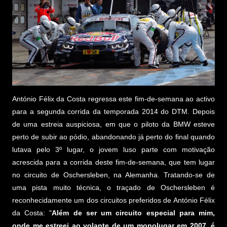
António Félix da Costa regressa este fim-de-semana ao activo
para a segunda corrida da temporada 2014 do DTM. Depois
de uma estreia auspiciosa, em que o piloto da BMW esteve
perto de subir ao pódio, abandonando já perto do final quando
lutava pelo 3º lugar, o jovem luso parte com motivação
acrescida para a corrida deste fim-de-semana, que tem lugar
no circuito de Oschersleben, na Alemanha. Tratando-se de
uma pista muito técnica, o traçado de Oschersleben é
reconhecidamente um dos circuitos preferidos de António Félix
da Costa: "
Além de ser um circuito especial para mim,
onde me estreei ao volante de um monolugar em 2007, é