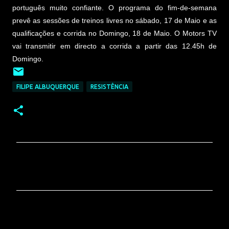
português muito confiante. O programa do fim-de-semana
prevê as sessões de treinos livres no sábado, 17 de Maio e as
qualificações e corrida no Domingo, 18 de Maio. O Motors TV
vai transmitir em directo a corrida a partir das 12.45h de
Domingo.
FILIPE ALBUQUERQUE
RESISTÊNCIA
C
o
m
e
n