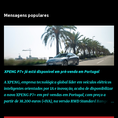
Mensagens populares
XPENG P7+ já está disponível em pré-venda em Portugal
A XPENG, empresa tecnológica global líder em veículos elétricos
inteligentes orientados por IA e inovação, acaba de disponibilizar
o novo XPENG P7+ em pré-vendas em Portugal, com preço a
partir de 38.200 euros (+IVA), na versão RWD Standard Range.
Assinalando o próximo marco da jornada da Marca chinesa que
rompe com o tradicional na Europa, o novo XPENG P7+ chega