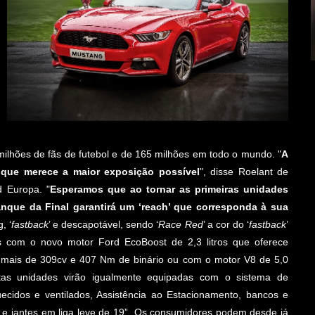
lhões de fãs de futebol e de 165 milhões em todo o mundo. "
A
que merece a maior exposição possível
", disse Roelant de
d Europa. "
Esperamos que ao tornar as primeiras unidades
que da Final garantirá um ‘reach’ que corresponda à sua
, ‘
fastback
’ e descapotável, sendo ‘
Race Red
’ a cor do ‘
fastback
’
s com o novo motor Ford EcoBoost de 2,3 litros que oferece
e mais de 309cv e 407 Nm de binário ou com o motor V8 de 5,0
tas unidades virão igualmente equipadas com o sistema de
cidos e ventilados, Assistência ao Estacionamento, bancos e
s e jantes em liga leve de 19”. Os consumidores podem desde já