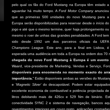
pelo qual os fãs do Ford Mustang na Europa têm estado a
aguardar há muito tempo. A
Ford Motor Company
anunciou
que as primeiras 500 unidades do novo Mustang para a
Europa serão disponibilizadas para reservar desde o início do
jogo e até que o mesmo termine, quer haja prolongamento ou
mesmo o roer de unhas das grandes penalidades. A Ford tem
sido desde 1992 um dos parceiros oficiais da UEFA
Champions League
. Este ano, para a final em Lisboa, é
esperada uma audiência em toda a Europa na ordem dos 70 mi
chegada do novo Ford Mustang à Europa é um evento 
Waard, vice-presidente de Marketing, Vendas e Serviço, For
disponíveis para encomenda no momento exacto do arran
importância.
" Estão disponíveis ambas as versões do Mustang
e ‘
Magnetic Silver
’ do descapotável. Podem estar equipado
excelente economia de combustível e potência projectada d
litros debitando mais de 426cv e 529 Nm de binário. Es
conectividade SYNC 2 e sistema de navegação, bancos aque
revestimentos interiores em couro preto, aplicações cromada