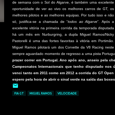
de semana com o Sol do Algarve, é também uma excelente
oportunidade de ver ao vivo os melhores carros de GT, os
melhores pilotos e as melhores equipas. Por tudo isso e não
só, justifica-se a chamada de “
todos ao Algarve
”. Após a
excelente vitória na primeira corrida da temporada disputada
há um mês em Nurburgring, a dupla Miguel Ramos/Nicky
Pastorelli é uma das fortes favoritas à vitória em Portimão.
Miguel Ramos pilotará um dos Corvette da V8 Racing neste
sempre aguardado momento de regresso a uma pista Portugues
prazer correr em Portugal. Ano após ano, anseio pela c
Campeonatos Internacionais que tenho disputado nos ú
venci tanto em 2011 como em 2012 a corrida do GT Open 
espero pela hora de abrir o sinal verde na saída das boxes
FIA GT
MIGUEL RAMOS
VELOCIDADE