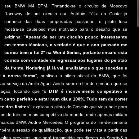
seu BMW M4 DTM. Tratando-se o circuito de Moscovo
Raceway de um circuito que António Félix da Costa já
conhece das duas temporadas passadas, o piloto luso
mostra-se cauteloso mas motivado para o desafio que se
avizinha: "
Apesar de ser um circuito pouco interessante
em termos técnicos, a verdade é que o ano passado me
correu bem e fui 2º na World Series, portanto encaro esta
corrida com vontade de regressar aos lugares do pelotão
da frente. Norisring já lá vai, analisámos o que sucedeu e
r à nossa forma
", analisou o piloto oficial da BMW, que foi
o serviço da Amlin Aguri. Ainda sobre o fim-de-semana que se
icação, focando que "
o DTM é incrivelmente competitivo e
m carro perfeito e estar num dia a 100%. Tudo tem de correr
te dos limites
", explicou o piloto de Cascais que viaja hoje para
os de turismo mais competitivo do mundo, onde apenas militam
 das marcas BMW, Audi e Mercedes. O programa do fim-de-semana
mbém a sessão de qualificação, que pode ser vista a partir das
ltas previstas, que será transmitida em directo na Sporttv3 a