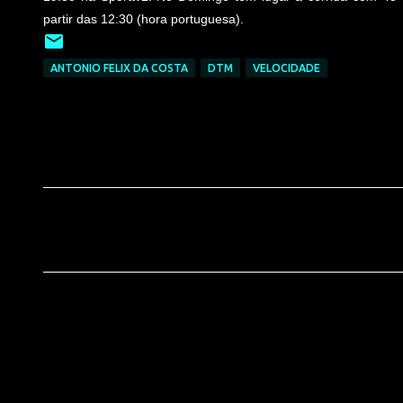
partir das 12:30 (hora portuguesa).
ANTONIO FELIX DA COSTA
DTM
VELOCIDADE
C
o
m
e
n
t
á
r