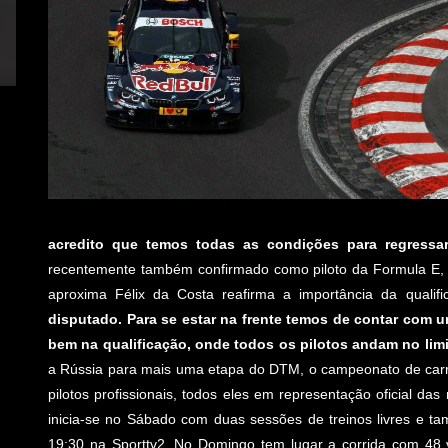
acredito que temos todas as condições para regressa
recentemente também confirmado como piloto da Formula E, a
aproxima Félix da Costa reafirma a importância da qualif
disputado. Para se estar na frente temos de contar com u
bem na qualificação, onde todos os pilotos andam no limi
a Rússia para mais uma etapa do DTM, o campeonato de carr
pilotos profissionais, todos eles em representação oficial
inicia-se no Sábado com duas sessões de treinos livres e ta
19:30 na Sporttv2. No Domingo tem lugar a corrida com 48 vo