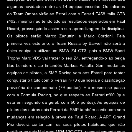
algumas novidades entre as 14 equipas inscritas. Os italianos
do Team Ombra virão ao Estoril com o Ferrari F458 Italia GT3
nº92, mesmo não tendo tido os resultados esperados em Paul
Ricard, prosseguindo assim a sua aprendizagem da disciplina.
Os pilotos serão Marco Zanuttini e Mario Cordoni. Pela
primeira vez este ano, o Team Russia by Barwell não será a
única equipa a utilizar um BMW Z4 GT3, pois a BMW Sport
Trophy Marc VDS vai trazer o seu Z4, entregando-o ao belga
Bas Leinders e ao finlandês Markus Paltalla. Sem mudar as
equipas de pilotos, a SMP Racing vem aos Estoril para tentar
conquistar o título com o Ferrari nº73 que lidera a classificação
provisória do campeonato (79 pontos). E o mesmo se passa
com a Formula Racing, no que respeita ao Ferrari nº60 (que
está em segundo da geral, com 60,5 pontos). As equipas de
pilotos dos outros dois Ferrari da SMP também continuam sem
mudanças em relação à prova de Paul Ricard. A ART Grand
Prix deverá contar com os seus pilotos habituais, que irão
partilhar os dois McLaren MP4 12C GT3, respectivamente com