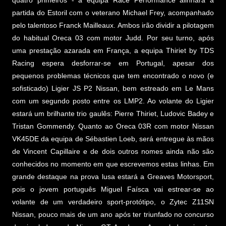
partida do Estoril com o veterano Michael Frey, acompanhado
pelo talentoso Franck Mailleaux. Ambos irão dividir a pilotagem
do habitual Oreca 03 com motor Judd. Por seu turno, após
uma prestação azarada em França, a equipa Thiriet by TDS
Racing espera desforrar-se em Portugal, apesar dos
pequenos problemas técnicos que tem encontrado o novo (e
sofisticado) Ligier JS P2 Nissan, bem estreado em Le Mans
com um segundo posto entre os LMP2. Ao volante do Ligier
estará um brilhante trio gaulês: Pierre Thiriet, Ludovic Badey e
Tristan Gommendy. Quanto ao Oreca 03R com motor Nissan
VK45DE da equipa de Sébastien Loeb, será entregue às mãos
de Vincent Capillaire e de dois outros nomes ainda não são
conhecidos no momento em que escrevemos estas linhas. Em
grande destaque na prova lusa estará a Greaves Motorsport,
pois o jovem português Miguel Faísca vai estrear-se ao
volante de um verdadeiro sport-protótipo, o Zytec Z11SN
Nissan, pouco mais de um ano após ter triunfado no concurso