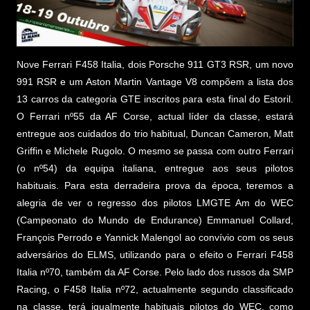
Nove Ferrari F458 Italia, dois Porsche 911 GT3 RSR, um novo
991 RSR e um Aston Martin Vantage V8 compõem a lista dos
13 carros da categoria GTE inscritos para esta final do Estoril.
O Ferrari nº55 da AF Corse, actual líder da classe, estará
entregue aos cuidados do trio habitual, Duncan Cameron, Matt
Griffin e Michele Rugolo. O mesmo se passa com outro Ferrari
(o nº54) da equipa italiana, entregue aos seus pilotos
habituais. Para esta derradeira prova da época, teremos a
alegria de ver o regresso dos pilotos LMGTE Am do WEC
(Campeonato do Mundo de Endurance) Emmanuel Collard,
François Perrodo e Yannick Malengol ao convívio com os seus
adversários do ELMS, utilizando para o efeito o Ferrari F458
Italia nº70, também da AF Corse. Pelo lado dos russos da SMP
Racing, o F458 Italia nº72, actualmente segundo classificado
na classe, terá igualmente habituais pilotos do WEC, como