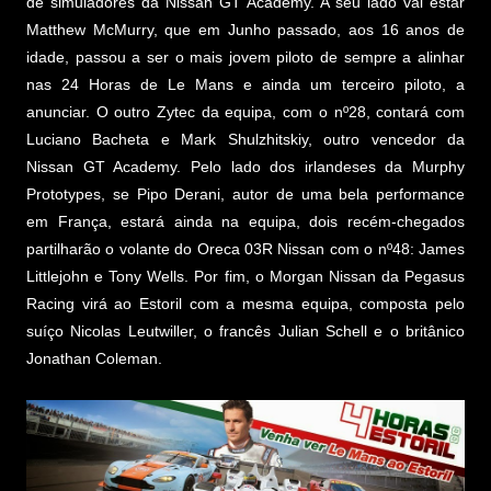
de simuladores da Nissan GT Academy. A seu lado vai estar
Matthew McMurry, que em Junho passado, aos 16 anos de
idade, passou a ser o mais jovem piloto de sempre a alinhar
nas 24 Horas de Le Mans e ainda um terceiro piloto, a
anunciar. O outro Zytec da equipa, com o nº28, contará com
Luciano Bacheta e Mark Shulzhitskiy, outro vencedor da
Nissan GT Academy. Pelo lado dos irlandeses da Murphy
Prototypes, se Pipo Derani, autor de uma bela performance
em França, estará ainda na equipa, dois recém-chegados
partilharão o volante do Oreca 03R Nissan com o nº48: James
Littlejohn e Tony Wells. Por fim, o Morgan Nissan da Pegasus
Racing virá ao Estoril com a mesma equipa, composta pelo
suíço Nicolas Leutwiller, o francês Julian Schell e o britânico
Jonathan Coleman.