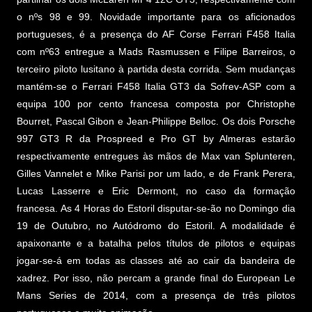
o nºs 98 e 99. Novidade importante para os aficionados
portugueses, é a presença do AF Corse Ferrari F458 Italia
com nº63 entregue a Mads Rasmussen e Filipe Barreiros, o
terceiro piloto lusitano à partida desta corrida. Sem mudanças
mantém-se o Ferrari F458 Italia GT3 da Sofrev-ASP com a
equipa 100 por cento francesa composta por Christophe
Bourret, Pascal Gibon e Jean-Philippe Belloc. Os dois Porsche
997 GT3 R da Prospreed e Pro GT by Almeras estarão
respectivamente entregues às mãos de Max van Splunteren,
Gilles Vannelet e Mike Parisi por um lado, e de Frank Perera,
Lucas Lasserre e Eric Dermont, no caso da formação
francesa. As 4 Horas do Estoril disputar-se-ão no Domingo dia
19 de Outubro, no Autódromo do Estoril. A modalidade é
apaixonante e a batalha pelos títulos de pilotos e equipas
jogar-se-á em todas as classes até ao cair da bandeira de
xadrez. Por isso, não percam a grande final do European Le
Mans Series de 2014, com a presença de três pilotos