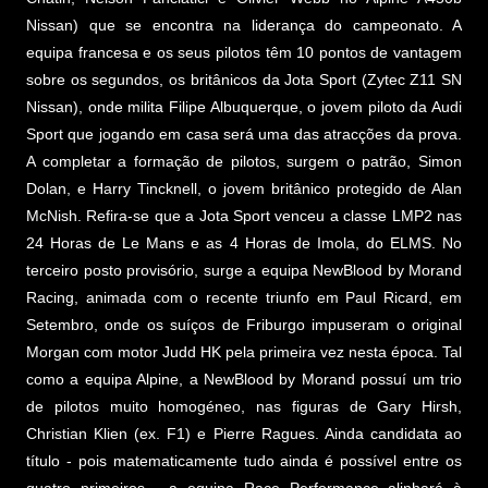
Nissan) que se encontra na liderança do campeonato. A
equipa francesa e os seus pilotos têm 10 pontos de vantagem
sobre os segundos, os britânicos da Jota Sport (Zytec Z11 SN
Nissan), onde milita Filipe Albuquerque, o jovem piloto da Audi
Sport que jogando em casa será uma das atracções da prova.
A completar a formação de pilotos, surgem o patrão, Simon
Dolan, e Harry Tincknell, o jovem britânico protegido de Alan
McNish. Refira-se que a Jota Sport venceu a classe LMP2 nas
24 Horas de Le Mans e as 4 Horas de Imola, do ELMS. No
terceiro posto provisório, surge a equipa NewBlood by Morand
Racing, animada com o recente triunfo em Paul Ricard, em
Setembro, onde os suíços de Friburgo impuseram o original
Morgan com motor Judd HK pela primeira vez nesta época. Tal
como a equipa Alpine, a NewBlood by Morand possuí um trio
de pilotos muito homogéneo, nas figuras de Gary Hirsh,
Christian Klien (ex. F1) e Pierre Ragues. Ainda candidata ao
título - pois matematicamente tudo ainda é possível entre os
quatro primeiros - a equipa Race Performance alinhará à