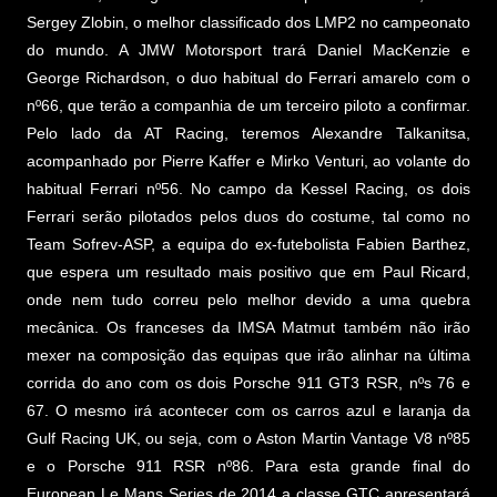
Sergey Zlobin, o melhor classificado dos LMP2 no campeonato
do mundo. A JMW Motorsport trará Daniel MacKenzie e
George Richardson, o duo habitual do Ferrari amarelo com o
nº66, que terão a companhia de um terceiro piloto a confirmar.
Pelo lado da AT Racing, teremos Alexandre Talkanitsa,
acompanhado por Pierre Kaffer e Mirko Venturi, ao volante do
habitual Ferrari nº56. No campo da Kessel Racing, os dois
Ferrari serão pilotados pelos duos do costume, tal como no
Team Sofrev-ASP, a equipa do ex-futebolista Fabien Barthez,
que espera um resultado mais positivo que em Paul Ricard,
onde nem tudo correu pelo melhor devido a uma quebra
mecânica. Os franceses da IMSA Matmut também não irão
mexer na composição das equipas que irão alinhar na última
corrida do ano com os dois Porsche 911 GT3 RSR, nºs 76 e
67. O mesmo irá acontecer com os carros azul e laranja da
Gulf Racing UK, ou seja, com o Aston Martin Vantage V8 nº85
e o Porsche 911 RSR nº86. Para esta grande final do
European Le Mans Series de 2014 a classe GTC apresentará