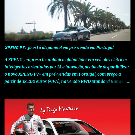
XPENG P7+ já está disponível em pré-venda em Portugal
A XPENG, empresa tecnológica global líder em veículos elétricos
inteligentes orientados por IA e inovação, acaba de disponibilizar
o novo XPENG P7+ em pré-vendas em Portugal, com preço a
partir de 38.200 euros (+IVA), na versão RWD Standard Range.
Assinalando o próximo marco da jornada da Marca chinesa que
rompe com o tradicional na Europa, o novo XPENG P7+ chega
num momento decisivo, em que a indústria automóvel evolui da
mobilidade baseada na potência para a mobilidade baseada na
inteligência. Concebido como um fastback preparado para o
futuro e otimizado por Inteligência Artificial (IA), o novo XPENG
P7+ combina uma arquitetura inteligente avançada, um espaço