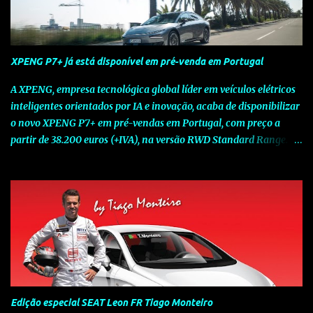
XPENG P7+ já está disponível em pré-venda em Portugal
A XPENG, empresa tecnológica global líder em veículos elétricos
inteligentes orientados por IA e inovação, acaba de disponibilizar
o novo XPENG P7+ em pré-vendas em Portugal, com preço a
partir de 38.200 euros (+IVA), na versão RWD Standard Range.
Assinalando o próximo marco da jornada da Marca chinesa que
rompe com o tradicional na Europa, o novo XPENG P7+ chega
num momento decisivo, em que a indústria automóvel evolui da
mobilidade baseada na potência para a mobilidade baseada na
inteligência. Concebido como um fastback preparado para o
futuro e otimizado por Inteligência Artificial (IA), o novo XPENG
P7+ combina uma arquitetura inteligente avançada, um espaço
de referência no segmento e grande versatilidade para viagens,
respondendo às exigências do quotidiano europeu e refletindo o
Edição especial SEAT Leon FR Tiago Monteiro
compromisso de longo prazo da XPENG com a mobilidade