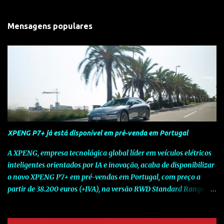
Mensagens populares
XPENG P7+ já está disponível em pré-venda em Portugal
A XPENG, empresa tecnológica global líder em veículos elétricos
inteligentes orientados por IA e inovação, acaba de disponibilizar
o novo XPENG P7+ em pré-vendas em Portugal, com preço a
partir de 38.200 euros (+IVA), na versão RWD Standard Range.
Assinalando o próximo marco da jornada da Marca chinesa que
rompe com o tradicional na Europa, o novo XPENG P7+ chega