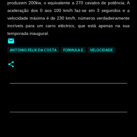
produzem 200kw, o equivalente a 270 cavalos de potência. A
aceleração dos 0 aos 100 km/h faz-se em 3 segundos e a
velocidade máxima é de 230 km/h, números verdadeiramente
incríveis para um carro eléctrico, que está apenas na sua
temporada inaugural.
ANTONIO FELIX DA COSTA
FORMULA E
VELOCIDADE
C
o
m
e
n
t