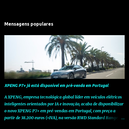
Mensagens populares
XPENG P7+ já está disponível em pré-venda em Portugal
A XPENG, empresa tecnológica global líder em veículos elétricos
inteligentes orientados por IA e inovação, acaba de disponibilizar
o novo XPENG P7+ em pré-vendas em Portugal, com preço a
partir de 38.200 euros (+IVA), na versão RWD Standard Range.
Assinalando o próximo marco da jornada da Marca chinesa que