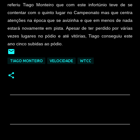
referiu Tiago Monteiro que com este infortúnio teve de se
contentar com o quinto lugar no Campeonato mas que centra
atenções na época que se avizinha e que em menos de nada
estará novamente em pista. Apesar de ter perdido por várias
vezes lugares no pódio e até vitórias, Tiago conseguiu este
ano cinco subidas ao pódio.
TIAGO MONTEIRO
VELOCIDADE
WTCC
C
o
m
e
n