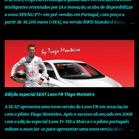
inteligentes orientados por IA e inovação, acaba de disponibilizar
o novo XPENG P7+ em pré-vendas em Portugal, com preço a
partir de 38.200 euros (+IVA), na versão RWD Standard Range.
Assinalando o próximo marco da jornada da Marca chinesa que
rompe com o tradicional na Europa, o novo XPENG P7+ chega
num momento decisivo, em que a indústria automóvel evolui da
mobilidade baseada na potência para a mobilidade baseada na
inteligência. Concebido como um fastback preparado para o
futuro e otimizado por Inteligência Artificial (IA), o novo XPENG
P7+ combina uma arquitetura inteligente avançada, um espaço
de referência no segmento e grande versatilidade para viagens,
respondendo às exigências do quotidiano europeu e refletindo o
Edição especial SEAT Leon FR Tiago Monteiro
compromisso de longo prazo da XPENG com a mobilidade
elétrica centrada no utilizador. O novo XPENG P7+ destaca-se
A SEAT apresenta uma nova versão do Leon FR em associação
pela exclusividade do chip TURING AI, que oferece até 750 TOPS
com o piloto Tiago Monteiro. Após o sucesso alcançado em 2008
de capacidade de computaç...
com a edição especial Leon Fr #18 a Marca e o piloto português
voltam a associar-se para apresentar uma nova versão deste
modelo dedicado a quem procura o prazer de uma condução