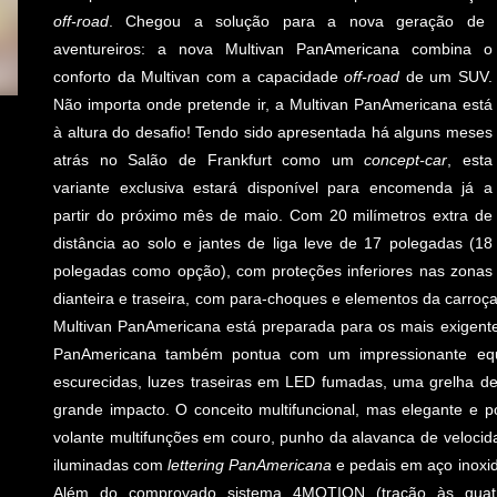
off-road
. Chegou a solução para a nova geração de
aventureiros: a nova Multivan PanAmericana combina o
conforto da Multivan com a capacidade
off-road
de um SUV.
Não importa onde pretende ir, a Multivan PanAmericana está
à altura do desafio! Tendo sido apresentada há alguns meses
atrás no Salão de Frankfurt como um
concept-car
, esta
variante exclusiva estará disponível para encomenda já a
partir do próximo mês de maio. Com 20 milímetros extra de
distância ao solo e jantes de liga leve de 17 polegadas (18
polegadas como opção), com proteções inferiores nas zonas
dianteira e traseira, com para-choques e elementos da carroça
Multivan PanAmericana está preparada para os mais exigent
PanAmericana também pontua com um impressionante equip
escurecidas, luzes traseiras em LED fumadas, uma grelha de
grande impacto. O conceito multifuncional, mas elegante e p
volante multifunções em couro, punho da alavanca de veloci
iluminadas com
lettering PanAmericana
e pedais em aço inoxidá
Além do comprovado sistema 4MOTION (tração às quatr