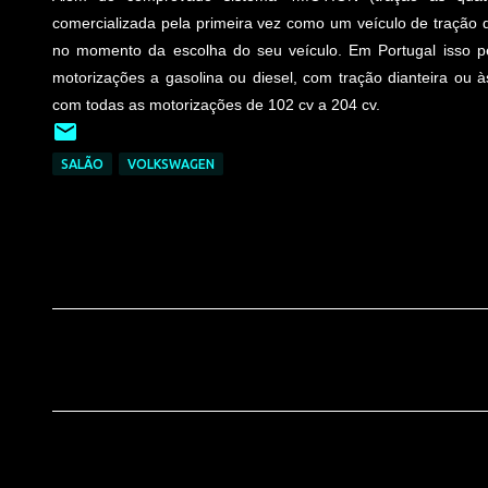
comercializada pela primeira vez como um veículo de tração d
no momento da escolha do seu veículo. Em Portugal isso pe
motorizações a gasolina ou diesel, com tração dianteira ou 
com todas as motorizações de 102 cv a 204 cv.
SALÃO
VOLKSWAGEN
C
o
m
e
n