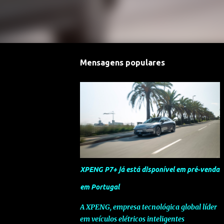
Mensagens populares
XPENG P7+ já está disponível em pré-venda
em Portugal
A XPENG, empresa tecnológica global líder
em veículos elétricos inteligentes