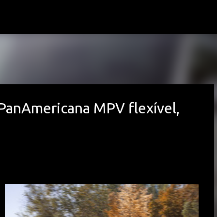
Avançar para o conteúdo principal
PanAmericana MPV flexível,