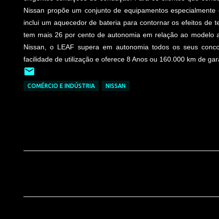
Nissan propõe um conjunto de equipamentos especialmente c
inclui um aquecedor de bateria para contornar os efeitos d
tem mais 26 por cento de autonomia em relação ao modelo an
Nissan, o LEAF supera em autonomia todos os seus conco
facilidade de utilização e oferece 8 Anos ou 160.000 km de gar
COMÉRCIO E INDÚSTRIA
NISSAN
C
o
m
e