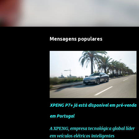
Mensagens populares
XPENG P7+ já está disponível em pré-venda
em Portugal
A XPENG, empresa tecnológica global líder
em veículos elétricos inteligentes