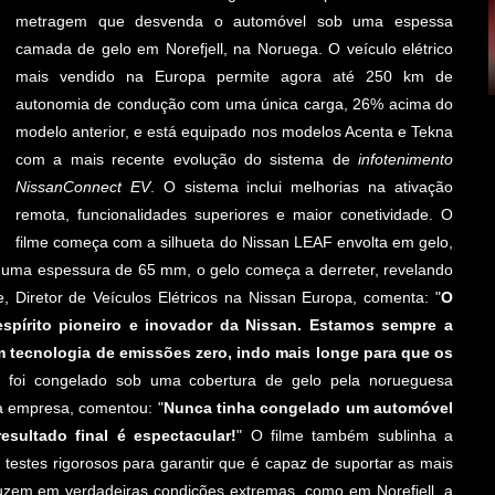
metragem que desvenda o automóvel sob uma espessa
camada de gelo em Norefjell, na Noruega. O veículo elétrico
mais vendido na Europa permite agora até 250 km de
autonomia de condução com uma única carga, 26% acima do
modelo anterior, e está equipado nos modelos Acenta e Tekna
com a mais recente evolução do sistema de
infotenimento
NissanConnect EV
. O sistema inclui melhorias na ativação
remota, funcionalidades superiores e maior conetividade. O
filme começa com a silhueta do Nissan LEAF envolta em gelo,
 uma espessura de 65 mm, o gelo começa a derreter, revelando
iretor de Veículos Elétricos na Nissan Europa, comenta: "
O
pírito pioneiro e inovador da Nissan. Estamos sempre a
om tecnologia de emissões zero, indo mais longe para que os
 foi congelado sob uma cobertura de gelo pela norueguesa
a empresa, comentou: "
Nunca tinha congelado um automóvel
esultado final é espectacular!
" O filme também sublinha a
a testes rigorosos para garantir que é capaz de suportar as mais
uzem em verdadeiras condições extremas, como em Norefjell, a