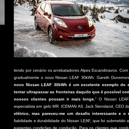
tendo por cenário os arrebatadores Alpes Escandinavos. Com
gradualmente o novo Nissan LEAF 30kWh. Gareth Dunsmore, D
novo Nissan LEAF 30kWh é um excelente exemplo do es
tentar ultrapassar as fronteiras daquilo que é possível c
nossos clientes possam ir mais longe.
" O Nissan LEAF
especialista em gelo MR. ICEMAN AS. Jack Stensland, CEO d
elétrico, mas pareceu-me um desafio interessante e o r
fiabilidade e durabilidade do Nissan LEAF, que foi submetido 
exigentes condições de condução. Para os clientes que cond