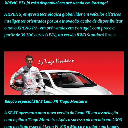
XPENG P7+ já está disponível em pré-venda em Portugal
A XPENG, empresa tecnológica global líder em veículos elétricos
inteligentes orientados por IA e inovação, acaba de disponibilizar
o novo XPENG P7+ em pré-vendas em Portugal, com preço a
partir de 38.200 euros (+IVA), na versão RWD Standard Range.
Assinalando o próximo marco da jornada da Marca chinesa que
rompe com o tradicional na Europa, o novo XPENG P7+ chega
num momento decisivo, em que a indústria automóvel evolui da
mobilidade baseada na potência para a mobilidade baseada na
inteligência. Concebido como um fastback preparado para o
futuro e otimizado por Inteligência Artificial (IA), o novo XPENG
P7+ combina uma arquitetura inteligente avançada, um espaço
de referência no segmento e grande versatilidade para viagens,
respondendo às exigências do quotidiano europeu e refletindo o
Edição especial SEAT Leon FR Tiago Monteiro
compromisso de longo prazo da XPENG com a mobilidade
elétrica centrada no utilizador. O novo XPENG P7+ destaca-se
A SEAT apresenta uma nova versão do Leon FR em associação
pela exclusividade do chip TURING AI, que oferece até 750 TOPS
com o piloto Tiago Monteiro. Após o sucesso alcançado em 2008
de capacidade de computaç...
com a edição especial Leon Fr #18 a Marca e o piloto português