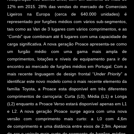
12% em 2015. 28% das vendas do mercado de Comerciais
Ligeiros na Europa (cerca de 640.000 unidades) é
representado por furgões médios com vários sub-segmentos,
tais como as Van de 3 lugares com vários comprimentos, e as
“
Combi
” que combinam até 6 lugares com uma capacidade de
carga significativa. A nova geração Proace apresenta-se como
um furgão médio com uma gama mais ampla de
comprimentos, lotações e níveis de equipamento para ir de
encontro ao mercado de furgões médios em Portugal. Com a
mais recente linguagem de design frontal “
Under Priority
” a
identificar este novo modelo como o mais recente elemento da
família Toyota, a Proace esta disponível em três diferentes
comprimentos de carroçaria: Curta (L0), Média (L1) e Longa
(L2) enquanto a Proace Verso estará disponível apenas em L1
e L2. A nova geração Proace surge agora com uma nova
versão com comprimento mais curto: a L0 com 4,6m
de comprimento e uma distância entre eixos de 2,9m. Apesar
de ser o veículo mais curto do segmento de furgões médios,