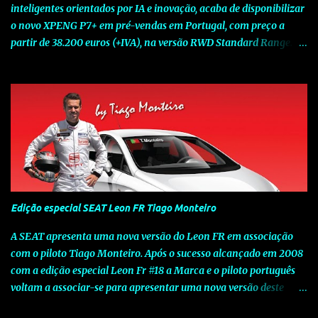
inteligentes orientados por IA e inovação, acaba de disponibilizar
o novo XPENG P7+ em pré-vendas em Portugal, com preço a
partir de 38.200 euros (+IVA), na versão RWD Standard Range.
Assinalando o próximo marco da jornada da Marca chinesa que
rompe com o tradicional na Europa, o novo XPENG P7+ chega
num momento decisivo, em que a indústria automóvel evolui da
mobilidade baseada na potência para a mobilidade baseada na
inteligência. Concebido como um fastback preparado para o
futuro e otimizado por Inteligência Artificial (IA), o novo XPENG
P7+ combina uma arquitetura inteligente avançada, um espaço
de referência no segmento e grande versatilidade para viagens,
respondendo às exigências do quotidiano europeu e refletindo o
Edição especial SEAT Leon FR Tiago Monteiro
compromisso de longo prazo da XPENG com a mobilidade
elétrica centrada no utilizador. O novo XPENG P7+ destaca-se
A SEAT apresenta uma nova versão do Leon FR em associação
pela exclusividade do chip TURING AI, que oferece até 750 TOPS
com o piloto Tiago Monteiro. Após o sucesso alcançado em 2008
de capacidade de computaç...
com a edição especial Leon Fr #18 a Marca e o piloto português
voltam a associar-se para apresentar uma nova versão deste
modelo dedicado a quem procura o prazer de uma condução