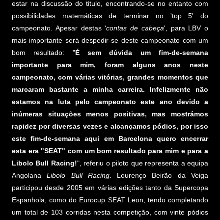
estar na discussão do titulo, encontrando-se no entanto com
possibilidades matemáticas de terminar no 'top 5' do
campeonato. Apesar destas '
contas de cabeça
', para LBV o
mais importante será despedir-se deste campeonato com um
bom resultado: "
É sem dúvida um fim-de-semana
importante para mim, foram alguns anos neste
campeonato, com várias vitórias, grandes momentos que
marcaram bastante a minha carreira. Infelizmente não
estamos na luta pelo campeonato este ano devido a
inúmeras situações menos positivas, mas mostrámos
rapidez por diversas vezes e alcançamos pódios, por isso
este fim-de-semana aqui em Barcelona quero encerrar
esta era "SEAT" com um bom resultado para mim e para a
Libolo Bull Racing!
", referiu o piloto que representa a equipa
Angolana
Libolo Bull Racing
. Lourenço Beirão da Veiga
participou desde 2005 em várias edições tanto da Supercopa
Espanhola, como do Eurocup SEAT Leon, tendo completando
um total de 103 corridas nesta competição, com vinte pódios