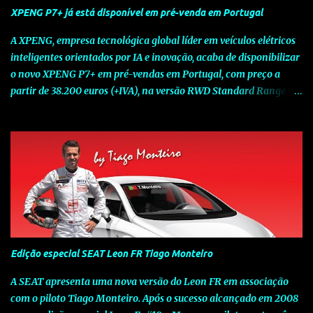
XPENG P7+ já está disponível em pré-venda em Portugal
A XPENG, empresa tecnológica global líder em veículos elétricos
inteligentes orientados por IA e inovação, acaba de disponibilizar
o novo XPENG P7+ em pré-vendas em Portugal, com preço a
partir de 38.200 euros (+IVA), na versão RWD Standard Range.
Assinalando o próximo marco da jornada da Marca chinesa que
rompe com o tradicional na Europa, o novo XPENG P7+ chega
num momento decisivo, em que a indústria automóvel evolui da
mobilidade baseada na potência para a mobilidade baseada na
inteligência. Concebido como um fastback preparado para o
futuro e otimizado por Inteligência Artificial (IA), o novo XPENG
P7+ combina uma arquitetura inteligente avançada, um espaço
de referência no segmento e grande versatilidade para viagens,
respondendo às exigências do quotidiano europeu e refletindo o
Edição especial SEAT Leon FR Tiago Monteiro
compromisso de longo prazo da XPENG com a mobilidade
elétrica centrada no utilizador. O novo XPENG P7+ destaca-se
A SEAT apresenta uma nova versão do Leon FR em associação
pela exclusividade do chip TURING AI, que oferece até 750 TOPS
com o piloto Tiago Monteiro. Após o sucesso alcançado em 2008
de capacidade de computaç...