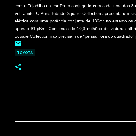
com o Tejadilho na cor Preta conjugado com cada uma das 3
Volframite. O Auris Híbrido Square Collection apresenta um s
elétrica com uma potência conjunta de 136cv, no entanto o
apenas 91g/Km. Com mais de 10,3 milhões de viaturas híbri
Square Collection não precisam de “pensar fora do quadrado” 
TOYOTA
C
o
m
e