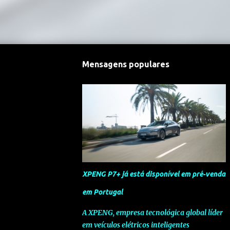
Mensagens populares
XPENG P7+ já está disponível em pré-venda
em Portugal
A XPENG, empresa tecnológica global líder
em veículos elétricos inteligentes