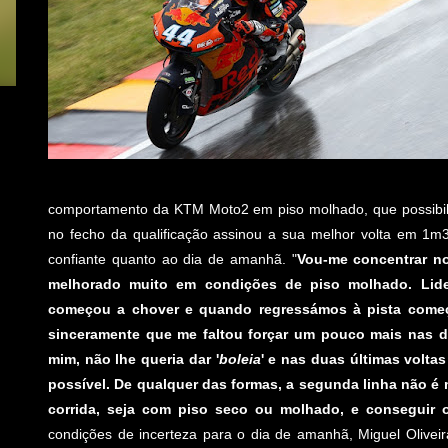
comportamento da KTM Moto2 em piso molhado, que possibili
no fecho da qualificação assinou a sua melhor volta em 1m
confiante quanto ao dia de amanhã. "
Vou-me concentrar no
melhorado muito em condições de piso molhado. Lide
começou a chover e quando regressámos à pista começ
sinceramente que me faltou forçar um pouco mais nas derr
mim, não lhe queria dar '
boleia
' e nas duas últimas volta
possível. De qualquer das formas, a segunda linha não 
corrida, seja com piso seco ou molhado, e conseguir o
condições de incerteza para o dia de amanhã, Miguel Olivei