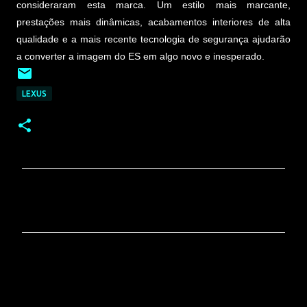
consideraram esta marca. Um estilo mais marcante,
prestações mais dinâmicas, acabamentos interiores de alta
qualidade e a mais recente tecnologia de segurança ajudarão
a converter a imagem do ES em algo novo e inesperado.
LEXUS
C
o
m
e
n
t
á