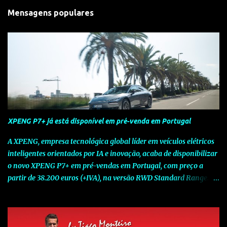
Mensagens populares
XPENG P7+ já está disponível em pré-venda em Portugal
A XPENG, empresa tecnológica global líder em veículos elétricos
inteligentes orientados por IA e inovação, acaba de disponibilizar
o novo XPENG P7+ em pré-vendas em Portugal, com preço a
partir de 38.200 euros (+IVA), na versão RWD Standard Range.
Assinalando o próximo marco da jornada da Marca chinesa que
rompe com o tradicional na Europa, o novo XPENG P7+ chega
num momento decisivo, em que a indústria automóvel evolui da
mobilidade baseada na potência para a mobilidade baseada na