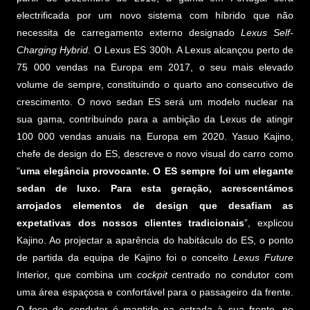
electrificada por um novo sistema com híbrido que não
necessita de carregamento externo designado
Lexus Self-
Charging Hybrid
. O Lexus ES 300h. A Lexus alcançou perto de
75 000 vendas na Europa em 2017, o seu mais elevado
volume de sempre, constituindo o quarto ano consecutivo de
crescimento. O novo sedan ES será um modelo nuclear na
sua gama, contribuindo para a ambição da Lexus de atingir
100 000 vendas anuais na Europa em 2020. Yasuo Kajino,
chefe de design do ES, descreve o novo visual do carro como
"
uma elegância provocante. O ES sempre foi um elegante
sedan de luxo. Para esta geração, acrescentámos
arrojados elementos de design que desafiam as
expetativas dos nossos clientes tradicionais
”, explicou
Kajino. Ao projectar a aparência do habitáculo do ES, o ponto
de partida da equipa de Kajino foi o conceito
Lexus Future
Interior, que combina um
cockpit
centrado no condutor com
uma área espaçosa e confortável para o passageiro da frente.
O foco do condutor é mantido na estrada à sua frente, no