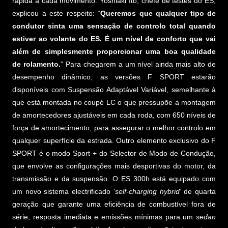
rápida a cada movimento. Yoshiaki Ito, chefe de testes do ES,
explicou a este respeito: “
Queremos que qualquer tipo de
condutor sinta uma sensação de controlo total quando
estiver ao volante do ES. É um nível de conforto que vai
além de simplesmente proporcionar uma boa qualidade
de rolamento.
” Para chegarem a um nível ainda mais alto de
desempenho dinâmico, as versões F SPORT estarão
disponíveis com Suspensão Adaptável Variável, semelhante à
que está montada no coupé LC o que pressupõe a montagem
de amortecedores ajustáveis em cada roda, com 650 níveis de
força de amortecimento, para assegurar o melhor controlo em
qualquer superfície da estrada. Outro elemento exclusivo do F
SPORT é o modo Sport + do Selector de Modo de Condução,
que envolve as configurações mais desportivas do motor, da
transmissão e da suspensão. O ES 300h está equipado com
um novo sistema electrificado '
self-charging hybrid'
de quarta
geração que garante uma eficiência de combustível fora de
série, resposta imediata e emissões mínimas para um
sedan