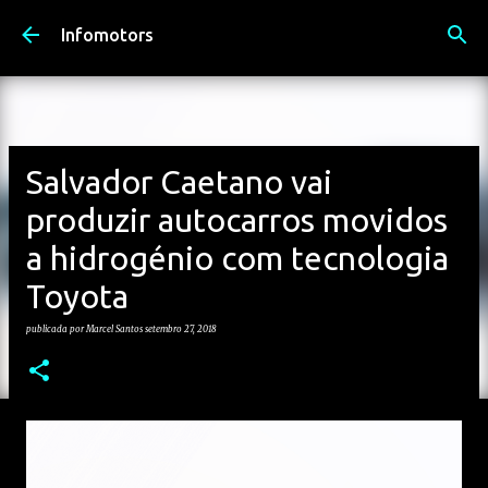
Avançar para o conteúdo principal
Infomotors
Salvador Caetano vai
produzir autocarros movidos
a hidrogénio com tecnologia
Toyota
publicada por
Marcel Santos
setembro 27, 2018