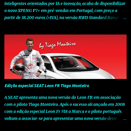
inteligentes orientados por IA e inovação, acaba de disponibilizar
o novo XPENG P7+ em pré-vendas em Portugal, com preço a
partir de 38.200 euros (+IVA), na versão RWD Standard Range.
Assinalando o próximo marco da jornada da Marca chinesa que
rompe com o tradicional na Europa, o novo XPENG P7+ chega
num momento decisivo, em que a indústria automóvel evolui da
mobilidade baseada na potência para a mobilidade baseada na
inteligência. Concebido como um fastback preparado para o
futuro e otimizado por Inteligência Artificial (IA), o novo XPENG
P7+ combina uma arquitetura inteligente avançada, um espaço
de referência no segmento e grande versatilidade para viagens,
respondendo às exigências do quotidiano europeu e refletindo o
Edição especial SEAT Leon FR Tiago Monteiro
compromisso de longo prazo da XPENG com a mobilidade
elétrica centrada no utilizador. O novo XPENG P7+ destaca-se
A SEAT apresenta uma nova versão do Leon FR em associação
pela exclusividade do chip TURING AI, que oferece até 750 TOPS
com o piloto Tiago Monteiro. Após o sucesso alcançado em 2008
de capacidade de computaç...
com a edição especial Leon Fr #18 a Marca e o piloto português
voltam a associar-se para apresentar uma nova versão deste
modelo dedicado a quem procura o prazer de uma condução