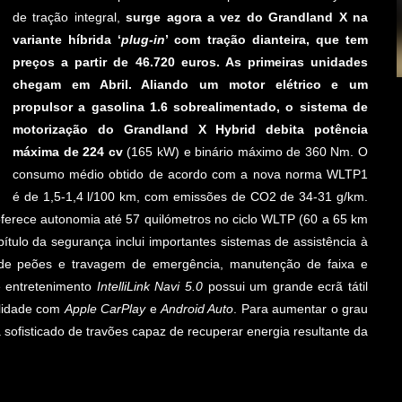
de tração integral,
surge agora a vez do Grandland X na
variante híbrida ‘
plug-in
’ com tração dianteira, que tem
preços a partir de 46.720 euros. As primeiras unidades
chegam em Abril. Aliando um motor elétrico e um
propulsor a gasolina 1.6 sobrealimentado, o sistema de
motorização do Grandland X Hybrid debita potência
máxima de 224 cv
(165 kW) e binário máximo de 360 Nm. O
consumo médio obtido de acordo com a nova norma WLTP1
é de 1,5-1,4 l/100 km, com emissões de CO2 de 34-31 g/km.
ferece autonomia até 57 quilómetros no ciclo WLTP (60 a 65 km
ítulo da segurança inclui importantes sistemas de assistência à
 de peões e travagem de emergência, manutenção de faixa e
e entretenimento
IntelliLink Navi 5.0
possui um grande ecrã tátil
ilidade com
Apple CarPlay
e
Android Auto
. Para aumentar o grau
 sofisticado de travões capaz de recuperar energia resultante da