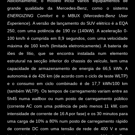
Adicionalmente, o modelo inclui vários equipamentos de
grande qualidade da Mercedes-Benz, como o sistema
ENERGIZING Comfort
e o MBUX (
Mercedes-Benz User
Experience
). A versão de lançamento do SUV elétrico é a EQA
250, com uma potência de 190 cv (140kW). A aceleração 0-
100 km/h é cumprida em 8,9 segundos, com uma velocidade
máxima de 160 km/h (limitada eletronicamente). A bateria de
iões de lítio, que se encontra instalada num elemento
estrutural na secção inferior do chassis do veículo, tem uma
capacidade de armazenamento de energia de 66,5 kWh. A
autonomia é de 426 km (de acordo com o ciclo de teste WLTP)
e o consumo em ciclo combinado é de 17,7 kWh/100 km
(também WLTP). Os tempos de carregamento variam entre as
5h45 numa
wallbox
ou num posto de carregamento público
(corrente AC com uma potência de pelo menos 11 kW, com
intensidade de corrente de 16 A por fase) e os 30 minutos para
uma carga de 10% a 80% num posto de carregamento rápido
de corrente DC com uma tensão de rede de 400 V e uma