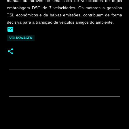
manual ou através de uma caixa de velocidades de dupla
embraiagem DSG de 7 velocidades. Os motores a gasolina
TSI, económicos e de baixas emissões, contribuem de forma
decisiva para a transição de veículos amigos do ambiente.
VOLKSWAGEN
C
o
m
e
n
t
á