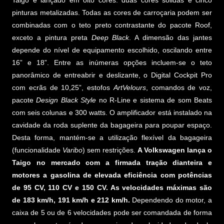
Taigo é lançado em oito cores: duas cores sólidas e cinco
pinturas metalizadas. Todas as cores de carroçaria podem ser
combinadas com o teto preto contrastante do pacote Roof,
exceto a pintura preta
Deep Black
. A dimensão das jantes
depende do nível de equipamento escolhido, oscilando entre
16” e 18”. Entre as inúmeras opções incluem-se o teto
panorâmico de entreabrir e deslizante, o Digital Cockpit Pro
com ecrãs de 10,25”, estofos
ArtVelours
, comandos de voz,
pacote
Design Black Style
no R-Line e sistema de som Beats
com seis colunas e 300 watts. O amplificador está instalado na
cavidade da roda suplente da bagageira para poupar espaço.
Desta forma, mantém-se a utilização flexível da bagageira
(funcionalidade
Varibo
) sem restrições.
A Volkswagen lança o
Taigo no mercado com a firmada tração dianteira e
motores a gasolina de elevada eficiência com potências
de 95 CV, 110 CV e 150 CV. As velocidades máximas são
de 183 km/h, 191 km/h e 212 km/h.
Dependendo do motor, a
caixa de 5 ou de 6 velocidades pode ser comandada de forma