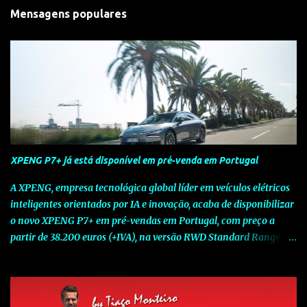
Mensagens populares
XPENG P7+ já está disponível em pré-venda em Portugal
A XPENG, empresa tecnológica global líder em veículos elétricos
inteligentes orientados por IA e inovação, acaba de disponibilizar
o novo XPENG P7+ em pré-vendas em Portugal, com preço a
partir de 38.200 euros (+IVA), na versão RWD Standard Range.
Assinalando o próximo marco da jornada da Marca chinesa que
rompe com o tradicional na Europa, o novo XPENG P7+ chega
num momento decisivo, em que a indústria automóvel evolui da
mobilidade baseada na potência para a mobilidade baseada na