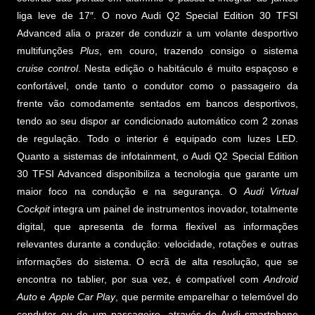
liga leve de 17″. O novo Audi Q2 Special Edition 30 TFSI
Advanced alia o prazer de conduzir a um volante desportivo
multifunções
Plus
, em couro, trazendo consigo o sistema
cruise control
. Nesta edição o habitáculo é muito espaçoso e
confortável, onde tanto o condutor como o passageiro da
frente vão comodamente sentados em bancos desportivos,
tendo ao seu dispor ar condicionado automático com 2 zonas
de regulação. Todo o interior é equipado com luzes LED.
Quanto a sistemas de infotainment, o Audi Q2 Special Edition
30 TFSI Advanced disponibiliza a tecnologia que garante um
maior foco na condução e na segurança. O
Audi Virtual
Cockpit
integra um painel de instrumentos inovador, totalmente
digital, que apresenta de forma flexível as informações
relevantes durante a condução: velocidade, rotações e outras
informações do sistema. O ecrã de alta resolução, que se
encontra no tablier, por sua vez, é compatível com
Android
Auto
e
Apple Car Play
, que permite emparelhar o telemóvel do
condutor ou de um passageiro, através do Audi smartphone